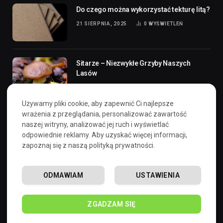
Do czego można wykorzystać tekturę litą?
21 SIERPNIA, 2025
0
WYŚWIETLEŃ
Sitarze – Niezwykłe Grzyby Naszych
Lasów
17 LIPCA, 2024
3
WYŚWIETLEŃ
Używamy pliki cookie, aby zapewnić Ci najlepsze
wrażenia z przeglądania, personalizować zawartość
Dargom – informatyka przemysłowa,
naszej witryny, analizować jej ruch i wyświetlać
automatyka i nowoczesne systemy
odpowiednie reklamy. Aby uzyskać więcej informacji,
sterowania w praktyce
zapoznaj się z naszą polityką prywatności.
10 LIPCA, 2026
0
WYŚWIETLEŃ
ODMAWIAM
USTAWIENIA
Polityka prywatności
ZGADZAM SIĘ