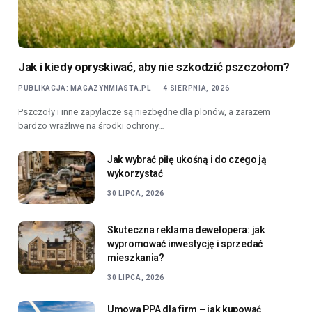
Jak i kiedy opryskiwać, aby nie szkodzić pszczołom?
PUBLIKACJA:
MAGAZYNMIASTA.PL
4 SIERPNIA, 2026
Pszczoły i inne zapylacze są niezbędne dla plonów, a zarazem
bardzo wrażliwe na środki ochrony…
Jak wybrać piłę ukośną i do czego ją
wykorzystać
30 LIPCA, 2026
Skuteczna reklama dewelopera: jak
wypromować inwestycję i sprzedać
mieszkania?
30 LIPCA, 2026
Umowa PPA dla firm – jak kupować