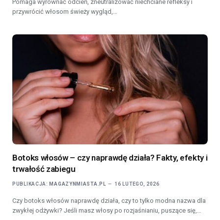
Pomaga wyrównać odcień, zneutralizować niechciane refleksy i
przywrócić włosom świeży wygląd,…
Botoks włosów – czy naprawdę działa? Fakty, efekty i
trwałość zabiegu
PUBLIKACJA:
MAGAZYNMIASTA.PL
16 LUTEGO, 2026
Czy botoks włosów naprawdę działa, czy to tylko modna nazwa dla
zwykłej odżywki? Jeśli masz włosy po rozjaśnianiu, puszące się,…