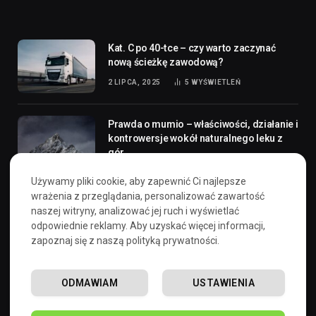
Kat. C po 40-tce – czy warto zaczynać
nową ścieżkę zawodową?
2 LIPCA, 2025
5
WYŚWIETLEŃ
Prawda o mumio – właściwości, działanie i
kontrowersje wokół naturalnego leku z
gór
27 MARCA, 2025
13
WYŚWIETLEŃ
Używamy pliki cookie, aby zapewnić Ci najlepsze
wrażenia z przeglądania, personalizować zawartość
Jak pielęgnować płytki ceglane?
naszej witryny, analizować jej ruch i wyświetlać
Praktyczny przewodnik
odpowiednie reklamy. Aby uzyskać więcej informacji,
zapoznaj się z naszą polityką prywatności.
2 CZERWCA, 2025
8
WYŚWIETLEŃ
ODMAWIAM
USTAWIENIA
Polityka prywatności