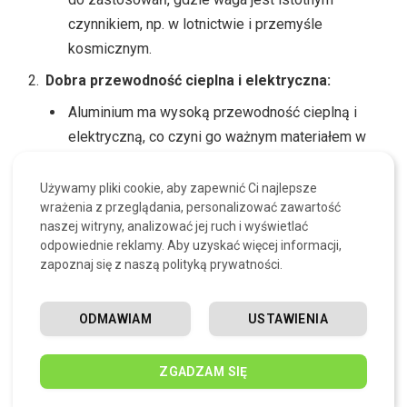
czynnikiem, np. w lotnictwie i przemyśle
kosmicznym.
Dobra przewodność cieplna i elektryczna:
Aluminium ma wysoką przewodność cieplną i
elektryczną, co czyni go ważnym materiałem w
przemyśle elektronicznym i energetycznym.
Używamy pliki cookie, aby zapewnić Ci najlepsze
Odporność na korozję:
wrażenia z przeglądania, personalizować zawartość
Aluminium tworzy na swojej powierzchni cienką
naszej witryny, analizować jej ruch i wyświetlać
odpowiednie reklamy. Aby uzyskać więcej informacji,
warstwę tlenku aluminium, która chroni metal
zapoznaj się z naszą polityką prywatności.
przed dalszym utlenianiem i korozją. To sprawia,
że aluminium jest trwałym i długotrwałym
ODMAWIAM
USTAWIENIA
materiałem w różnych warunkach
atmosferycznych.
ZGADZAM SIĘ
Refleksyjność: