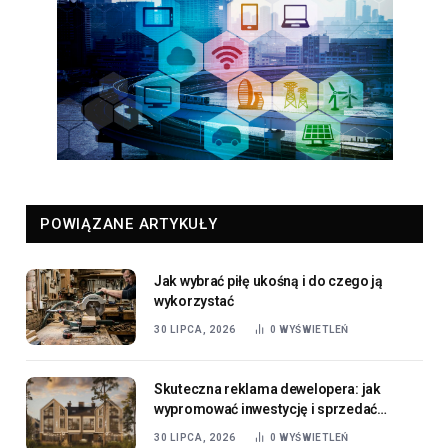
POWIĄZANE ARTYKUŁY
Jak wybrać piłę ukośną i do czego ją
wykorzystać
30 LIPCA, 2026
0
WYŚWIETLEŃ
Skuteczna reklama dewelopera: jak
wypromować inwestycję i sprzedać
mieszkania?
30 LIPCA, 2026
0
WYŚWIETLEŃ