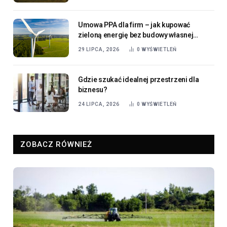
Umowa PPA dla firm – jak kupować
zieloną energię bez budowy własnej
instalacji?
29 LIPCA, 2026
0
WYŚWIETLEŃ
Gdzie szukać idealnej przestrzeni dla
biznesu?
24 LIPCA, 2026
0
WYŚWIETLEŃ
ZOBACZ RÓWNIEŻ