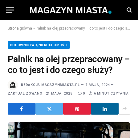
Strona główna
»
Palnik na olej przepracowany – co to jest i do czego służy?
BUDOWNICTWO/NIERUCHOMOŚCI
Palnik na olej przepracowany –
co to jest i do czego służy?
REDAKCJA MAGAZYNMIASTA.PL
7 MAJA, 2024
ZAKTUALIZOWANO:
21 MAJA, 2025
0
6 MINUT CZYTANIA