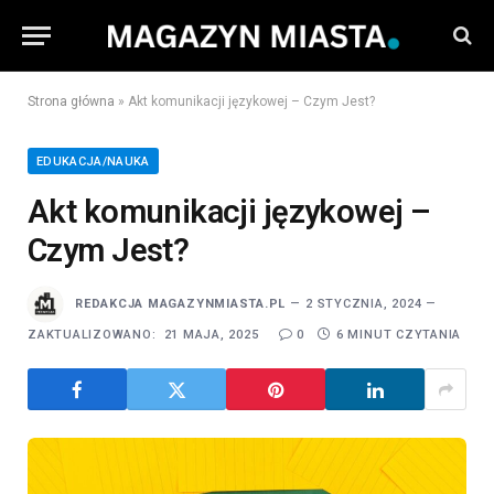
Strona główna
»
Akt komunikacji językowej – Czym Jest?
EDUKACJA/NAUKA
Akt komunikacji językowej –
Czym Jest?
REDAKCJA MAGAZYNMIASTA.PL
2 STYCZNIA, 2024
ZAKTUALIZOWANO:
21 MAJA, 2025
0
6 MINUT CZYTANIA