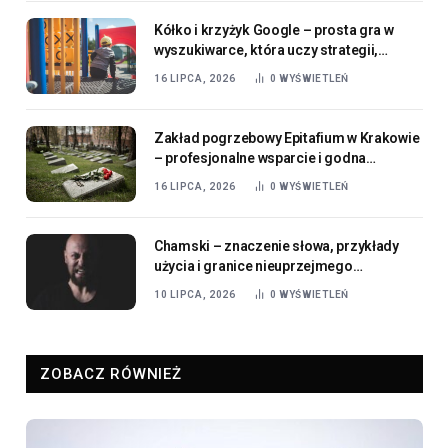
Kółko i krzyżyk Google – prosta gra w
wyszukiwarce, która uczy strategii,
logicznego myślenia i przewidywania
16 LIPCA, 2026
0
WYŚWIETLEŃ
ruchów
Zakład pogrzebowy Epitafium w Krakowie
– profesjonalne wsparcie i godna
organizacja ostatniego pożegnania
16 LIPCA, 2026
0
WYŚWIETLEŃ
Chamski – znaczenie słowa, przykłady
użycia i granice nieuprzejmego
zachowania
10 LIPCA, 2026
0
WYŚWIETLEŃ
ZOBACZ RÓWNIEŻ