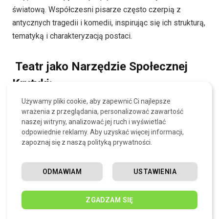
światową. Współczesni pisarze często czerpią z
antycznych tragedii i komedii, inspirując się ich strukturą,
tematyką i charakteryzacją postaci.
Teatr jako Narzędzie Społecznej
Krytyki:
Używamy pliki cookie, aby zapewnić Ci najlepsze
Teatr grecki często wykorzystywał formę
tragedii
do
wrażenia z przeglądania, personalizować zawartość
ukazywania błędów ludzkiego charakteru czy
naszej witryny, analizować jej ruch i wyświetlać
odpowiednie reklamy. Aby uzyskać więcej informacji,
społeczeństwa. Współczesne produkcje teatralne
zapoznaj się z naszą polityką prywatności.
również często pełnią rolę krytyki społecznej, angażując
widza do refleksji nad współczesnymi problemami.
ODMAWIAM
USTAWIENIA
Znaczenie Teatru jako
ZGADZAM SIĘ
Wspólnotowego Doświadczenia: