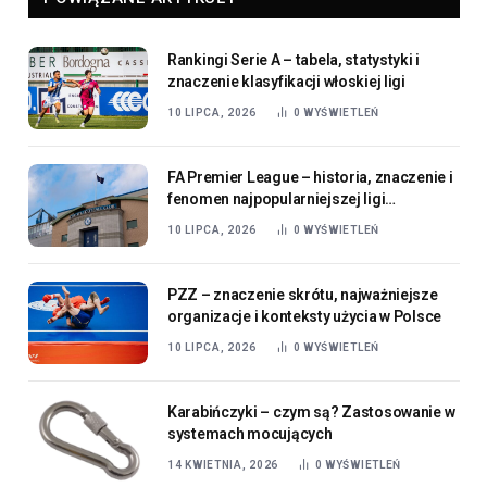
Rankingi Serie A – tabela, statystyki i
znaczenie klasyfikacji włoskiej ligi
10 LIPCA, 2026
0
WYŚWIETLEŃ
FA Premier League – historia, znaczenie i
fenomen najpopularniejszej ligi
piłkarskiej świata
10 LIPCA, 2026
0
WYŚWIETLEŃ
PZZ – znaczenie skrótu, najważniejsze
organizacje i konteksty użycia w Polsce
10 LIPCA, 2026
0
WYŚWIETLEŃ
Karabińczyki – czym są? Zastosowanie w
systemach mocujących
14 KWIETNIA, 2026
0
WYŚWIETLEŃ