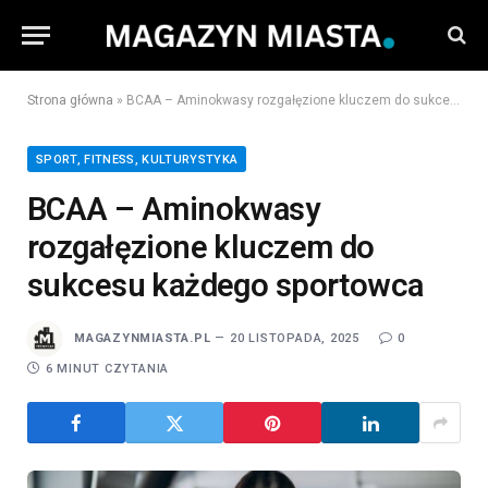
Strona główna
»
BCAA – Aminokwasy rozgałęzione kluczem do sukcesu każdego sportowca
SPORT, FITNESS, KULTURYSTYKA
BCAA – Aminokwasy
rozgałęzione kluczem do
sukcesu każdego sportowca
MAGAZYNMIASTA.PL
20 LISTOPADA, 2025
0
6 MINUT CZYTANIA