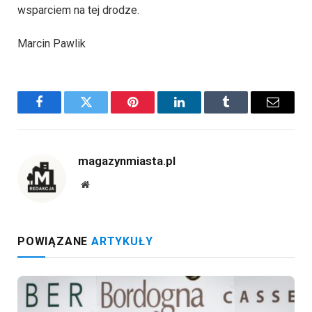
wsparciem na tej drodze.
Marcin Pawlik
Facebook
Twitter
Pinterest
LinkedIn
Tumblr
Email
magazynmiasta.pl
Website
POWIĄZANE
ARTYKUŁY