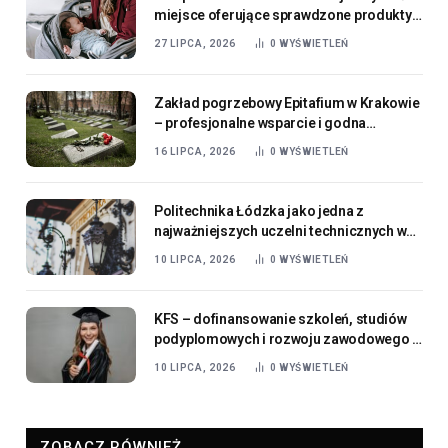
miejsce oferujące sprawdzone produkty
dla najmłodszych
27 LIPCA, 2026
0
WYŚWIETLEŃ
Zakład pogrzebowy Epitafium w Krakowie
– profesjonalne wsparcie i godna
organizacja ostatniego pożegnania
16 LIPCA, 2026
0
WYŚWIETLEŃ
Politechnika Łódzka jako jedna z
najważniejszych uczelni technicznych w
Polsce
10 LIPCA, 2026
0
WYŚWIETLEŃ
KFS – dofinansowanie szkoleń, studiów
podyplomowych i rozwoju zawodowego w
2026 roku
10 LIPCA, 2026
0
WYŚWIETLEŃ
ZOBACZ RÓWNIEŻ