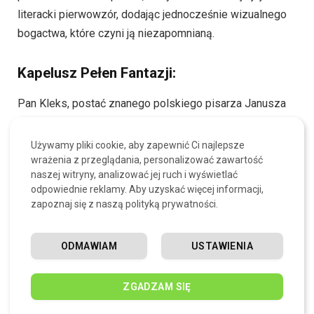
literacki pierwowzór, dodając jednocześnie wizualnego
bogactwa, które czyni ją niezapomnianą.
Kapelusz Pełen Fantazji:
Pan Kleks, postać znanego polskiego pisarza Janusza
Korczaka, zawsze zdobi swoją głowę niezwykłym
kapeluszem. Kapelusz ten to prawdziwe arcydzieło,
Używamy pliki cookie, aby zapewnić Ci najlepsze
ozdobione kwiatami, piórami i kokardami. Jego obłędne
wrażenia z przeglądania, personalizować zawartość
naszej witryny, analizować jej ruch i wyświetlać
kształty i intensywne kolory są odzwierciedleniem
odpowiednie reklamy. Aby uzyskać więcej informacji,
bogactwa wyobraźni samego Pana Kleksa.
zapoznaj się z naszą polityką prywatności.
Kolorowa Suknia w Paski:
ODMAWIAM
USTAWIENIA
Charakterystyczny strój Pana Kleksa obejmuje długą
suknię w paski, sięgającą mu aż do kostek. Ta sukienka
ZGADZAM SIĘ
to prawdziwa eksplozja barw, zdobiona najróżniejszymi