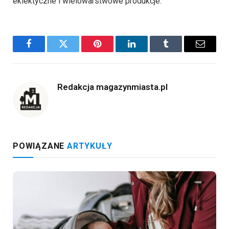
eklektyczne i wielowarstwowe produkcje.
Facebook
Twitter
Pinterest
LinkedIn
Tumblr
Email
Redakcja magazynmiasta.pl
POWIĄZANE
ARTYKUŁY