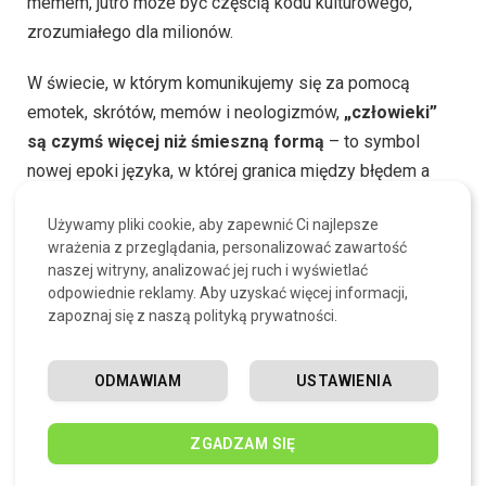
memem, jutro może być częścią kodu kulturowego,
zrozumiałego dla milionów.
W świecie, w którym komunikujemy się za pomocą
emotek, skrótów, memów i neologizmów,
„człowieki”
są czymś więcej niż śmieszną formą
– to symbol
nowej epoki języka, w której granica między błędem a
kreatywnością zaciera się, a słowo staje się żywym,
Używamy pliki cookie, aby zapewnić Ci najlepsze
elastycznym narzędziem do opowiadania świata po
wrażenia z przeglądania, personalizować zawartość
swojemu.
naszej witryny, analizować jej ruch i wyświetlać
odpowiednie reklamy. Aby uzyskać więcej informacji,
zapoznaj się z naszą polityką prywatności.
FAQ Człowieki w memach i języku
młodzieży – najczęstsze pytania
ODMAWIAM
USTAWIENIA
Czy słowo „człowieki” jest poprawne?
ZGADZAM SIĘ