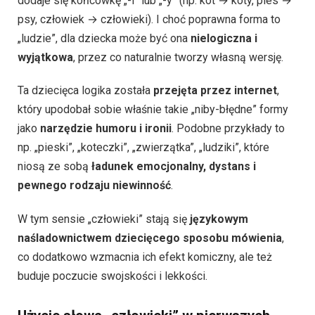
dodaje się końcówkę „-i” lub „-y” (np. kot → koty, pies →
psy, człowiek → człowieki). I choć poprawna forma to
„ludzie”, dla dziecka może być ona
nielogiczna i
wyjątkowa
, przez co naturalnie tworzy własną wersję.
Ta dziecięca logika została
przejęta przez internet
,
który upodobał sobie właśnie takie „niby-błędne” formy
jako
narzędzie humoru i ironii
. Podobne przykłady to
np. „pieski”, „koteczki”, „zwierzątka”, „ludziki”, które
niosą ze sobą
ładunek emocjonalny, dystans i
pewnego rodzaju niewinność
.
W tym sensie „człowieki” stają się
językowym
naśladownictwem dziecięcego sposobu mówienia
,
co dodatkowo wzmacnia ich efekt komiczny, ale też
buduje poczucie swojskości i lekkości.