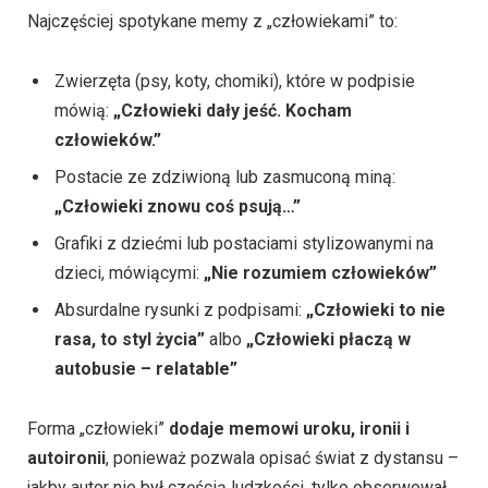
Najczęściej spotykane memy z „człowiekami” to:
Zwierzęta (psy, koty, chomiki), które w podpisie
mówią:
„Człowieki dały jeść. Kocham
człowieków.”
Postacie ze zdziwioną lub zasmuconą miną:
„Człowieki znowu coś psują…”
Grafiki z dziećmi lub postaciami stylizowanymi na
dzieci, mówiącymi:
„Nie rozumiem człowieków”
Absurdalne rysunki z podpisami:
„Człowieki to nie
rasa, to styl życia”
albo
„Człowieki płaczą w
autobusie – relatable”
Forma „człowieki”
dodaje memowi uroku, ironii i
autoironii
, ponieważ pozwala opisać świat z dystansu –
jakby autor nie był częścią ludzkości, tylko obserwował