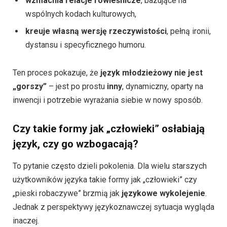
wzmacnia relacje rówieśnicze
, bazujące na
wspólnych kodach kulturowych,
kreuje własną wersję rzeczywistości
, pełną ironii,
dystansu i specyficznego humoru.
Ten proces pokazuje, że
język młodzieżowy nie jest
„gorszy”
– jest po prostu
inny
, dynamiczny, oparty na
inwencji i potrzebie wyrażania siebie w nowy sposób.
Czy takie formy jak „człowieki” osłabiają
język, czy go wzbogacają?
To pytanie często dzieli pokolenia. Dla wielu starszych
użytkowników języka takie formy jak „człowieki” czy
„pieski robaczywe” brzmią jak
językowe wykolejenie
.
Jednak z perspektywy językoznawczej sytuacja wygląda
inaczej.