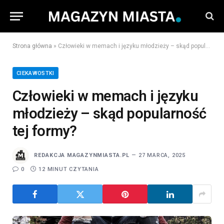
Strona główna
»
Człowieki w memach i języku młodzieży – skąd popularność tej formy?
CIEKAWOSTKI
Człowieki w memach i języku
młodzieży – skąd popularność
tej formy?
REDAKCJA MAGAZYNMIASTA.PL
27 MARCA, 2025
0
12 MINUT CZYTANIA