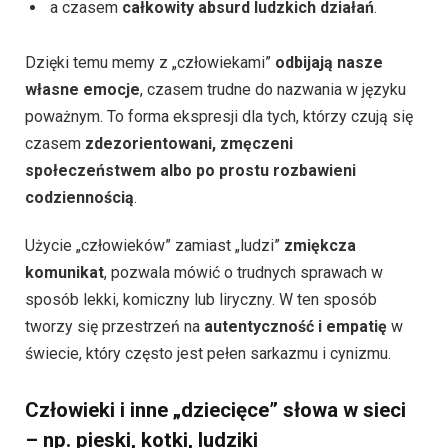
a czasem
całkowity absurd ludzkich działań
.
Dzięki temu memy z „człowiekami”
odbijają nasze
własne emocje
, czasem trudne do nazwania w języku
poważnym. To forma ekspresji dla tych, którzy czują się
czasem
zdezorientowani, zmęczeni
społeczeństwem albo po prostu rozbawieni
codziennością
.
Użycie „człowieków” zamiast „ludzi”
zmiękcza
komunikat
, pozwala mówić o trudnych sprawach w
sposób lekki, komiczny lub liryczny. W ten sposób
tworzy się przestrzeń na
autentyczność i empatię
w
świecie, który często jest pełen sarkazmu i cynizmu.
Człowieki i inne „dziecięce” słowa w sieci
– np. pieski, kotki, ludziki