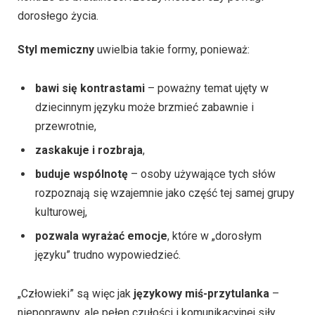
dorosłego życia.
Styl memiczny
uwielbia takie formy, ponieważ:
bawi się kontrastami
– poważny temat ujęty w
dziecinnym języku może brzmieć zabawnie i
przewrotnie,
zaskakuje i rozbraja
,
buduje wspólnotę
– osoby używające tych słów
rozpoznają się wzajemnie jako część tej samej grupy
kulturowej,
pozwala wyrażać emocje
, które w „dorosłym
języku” trudno wypowiedzieć.
„Człowieki” są więc jak
językowy miś-przytulanka
–
niepoprawny, ale pełen czułości i komunikacyjnej siły.