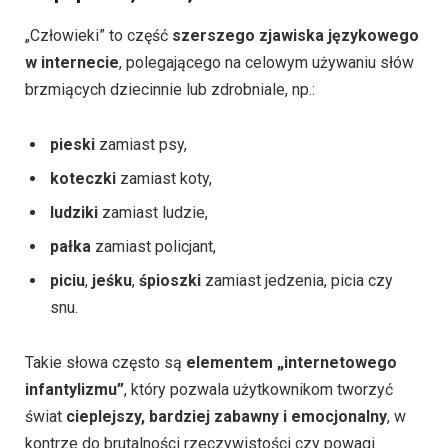
„Człowieki” to część
szerszego zjawiska językowego
w internecie
, polegającego na celowym używaniu słów
brzmiących dziecinnie lub zdrobniale, np.:
pieski
zamiast psy,
koteczki
zamiast koty,
ludziki
zamiast ludzie,
pałka
zamiast policjant,
piciu
,
jeśku
,
śpioszki
zamiast jedzenia, picia czy
snu.
Takie słowa często są
elementem „internetowego
infantylizmu”
, który pozwala użytkownikom tworzyć
świat
cieplejszy, bardziej zabawny i emocjonalny
, w
kontrze do brutalności rzeczywistości czy powagi