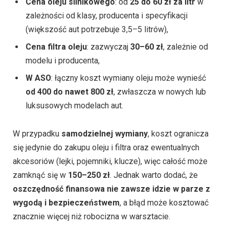
Cena oleju silnikowego
: od
25 do 60 zł za litr
w
zależności od klasy, producenta i specyfikacji
(większość aut potrzebuje 3,5–5 litrów),
Cena filtra oleju
: zazwyczaj
30–60 zł
, zależnie od
modelu i producenta,
W ASO
: łączny koszt wymiany oleju może wynieść
od 400 do nawet 800 zł
, zwłaszcza w nowych lub
luksusowych modelach aut.
W przypadku
samodzielnej wymiany
, koszt ogranicza
się jedynie do zakupu oleju i filtra oraz ewentualnych
akcesoriów (lejki, pojemniki, klucze), więc całość może
zamknąć się w
150–250 zł
. Jednak warto dodać, że
oszczędność finansowa nie zawsze idzie w parze z
wygodą i bezpieczeństwem
, a błąd może kosztować
znacznie więcej niż robocizna w warsztacie.