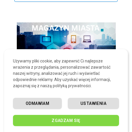
Używamy pliki cookie, aby zapewnić Ci najlepsze
wrażenia z przeglądania, personalizować zawartość
naszej witryny, analizować jej ruch i wyświetlać
odpowiednie reklamy. Aby uzyskać więcej informacji,
zapoznaj się z naszą polityką prywatności.
POWIĄZANE ARTYKUŁY
ODMAWIAM
USTAWIENIA
Bezpieczeństwo na drodze zaczyna się
ZGADZAM SIĘ
od dobrego widzenia
20 MAJA, 2026
0
WYŚWIETLEŃ