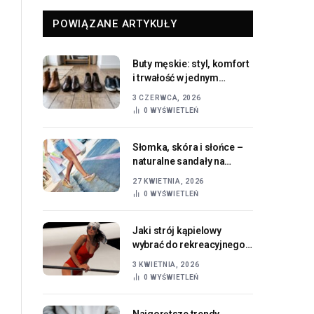
POWIĄZANE ARTYKUŁY
Buty męskie: styl, komfort
i trwałość w jednym
przewodniku
3 CZERWCA, 2026
0
WYŚWIETLEŃ
Słomka, skóra i słońce –
naturalne sandały na
koturnie w letnim wydaniu
27 KWIETNIA, 2026
0
WYŚWIETLEŃ
Jaki strój kąpielowy
wybrać do rekreacyjnego
pływania, żeby było
3 KWIETNIA, 2026
wygodnie i bez
0
WYŚWIETLEŃ
kombinowania?
Najgorętsze trendy