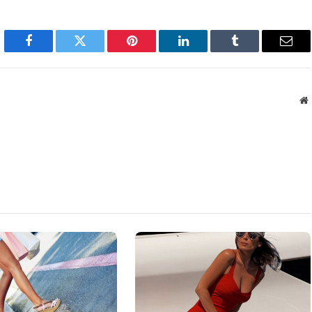
Facebook
Twitter
Pinterest
LinkedIn
Tumblr
Emai
W