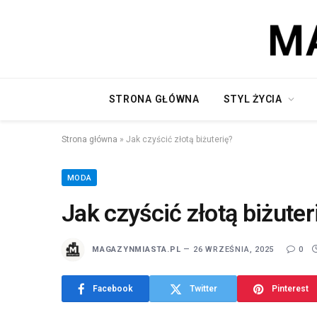
STRONA GŁÓWNA
STYL ŻYCIA
Strona główna
»
Jak czyścić złotą biżuterię?
MODA
Jak czyścić złotą biżuter
MAGAZYNMIASTA.PL
26 WRZEŚNIA, 2025
0
Facebook
Twitter
Pinterest