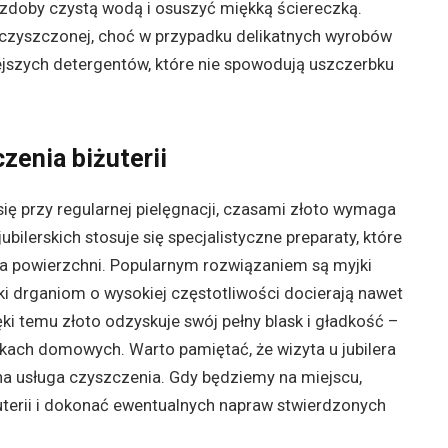
ozdoby czystą wodą i osuszyć miękką ściereczką.
oczyszczonej, choć w przypadku delikatnych wyrobów
niejszych detergentów, które nie spowodują uszczerbku
zenia biżuterii
 przy regularnej pielęgnacji, czasami złoto wymaga
ilerskich stosuje się specjalistyczne preparaty, które
a powierzchni. Popularnym rozwiązaniem są myjki
ęki drganiom o wysokiej częstotliwości docierają nawet
ki temu złoto odzyskuje swój pełny blask i gładkość –
nkach domowych. Warto pamiętać, że wizyta u jubilera
zna usługa czyszczenia. Gdy będziemy na miejscu,
uterii i dokonać ewentualnych napraw stwierdzonych