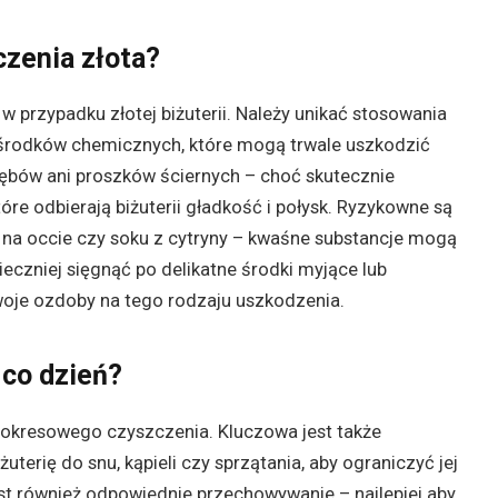
zenia złota?
 przypadku złotej biżuterii. Należy unikać stosowania
h środków chemicznych, które mogą trwale uszkodzić
 zębów ani proszków ściernych – choć skutecznie
re odbierają biżuterii gładkość i połysk. Ryzykowne są
na occie czy soku z cytryny – kwaśne substancje mogą
eczniej sięgnąć po delikatne środki myjące lub
swoje ozdoby na tego rodzaju uszkodzenia.
 co dzień?
o okresowego czyszczenia. Kluczowa jest także
erię do snu, kąpieli czy sprzątania, aby ograniczyć jej
jest również odpowiednie przechowywanie – najlepiej aby