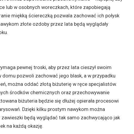
łce lub w osobnych woreczkach, które zapobiegają
ranie miękką ściereczką pozwala zachować ich połysk
m nawykom złote ozdoby przez lata będą wyglądały
oku.
wymaga pewnej troski, aby przez lata cieszył swoim
 w domu pozwoli zachować jego blask, a w przypadku
, można oddać złotą biżuterię w ręce specjalistów.
yjnych środków chemicznych oraz przechowywanie
ktowana biżuteria będzie się dłużej opierała procesowi
zarysowań. Dzięki kilku prostym nawykom można
czy zawieszki będą wyglądać tak samo zachwycająco jak
ek na każdą okazję.