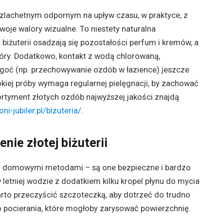
szlachetnym odpornym na upływ czasu, w praktyce, z
woje walory wizualne. To niestety naturalna
iżuterii osadzają się pozostałości perfum i kremów, a
skóry. Dodatkowo, kontakt z wodą chlorowaną,
ilgoć (np. przechowywanie ozdób w łazience) jeszcze
kiej próby wymaga regularnej pielęgnacji, by zachować
sortyment złotych ozdób najwyższej jakości znajdą
oni-jubiler.pl/bizuteria/
.
ie złotej biżuterii
yć domowymi metodami – są one bezpieczne i bardzo
 letniej wodzie z dodatkiem kilku kropel płynu do mycia
rto przeczyścić szczoteczką, aby dotrzeć do trudno
o pocierania, które mogłoby zarysować powierzchnię.