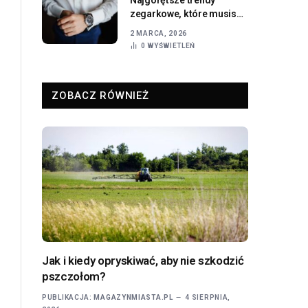
zegarkowe, które musisz
znać
2 MARCA, 2026
0
WYŚWIETLEŃ
ZOBACZ RÓWNIEŻ
Jak i kiedy opryskiwać, aby nie szkodzić
pszczołom?
PUBLIKACJA:
MAGAZYNMIASTA.PL
4 SIERPNIA,