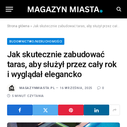
Strona główna
»
Jak skutecznie zabudować taras, aby służył przez cały rok i wyglądał elegancko
BUDOWNICTWO/NIERUCHOMOŚCI
Jak skutecznie zabudować
taras, aby służył przez cały rok
i wyglądał elegancko
MAGAZYNMIASTA.PL
16 WRZEŚNIA, 2025
0
5 MINUT CZYTANIA