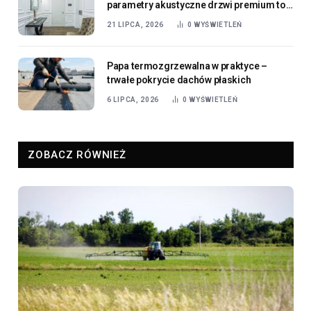
parametry akustyczne drzwi premium to
dziś standard, a nie luksus?
21 LIPCA, 2026
0
WYŚWIETLEŃ
Papa termozgrzewalna w praktyce –
trwałe pokrycie dachów płaskich
6 LIPCA, 2026
0
WYŚWIETLEŃ
ZOBACZ RÓWNIEŻ