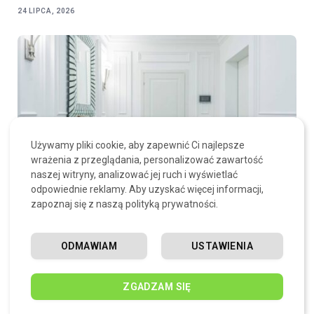
24 LIPCA, 2026
Używamy pliki cookie, aby zapewnić Ci najlepsze
wrażenia z przeglądania, personalizować zawartość
naszej witryny, analizować jej ruch i wyświetlać
odpowiednie reklamy. Aby uzyskać więcej informacji,
zapoznaj się z naszą polityką prywatności.
Cisza w wielkim mieście – dlaczego parametry
akustyczne drzwi premium to dziś standard, a nie luksus?
ODMAWIAM
USTAWIENIA
21 LIPCA, 2026
ZGADZAM SIĘ
SKOMENTUJ