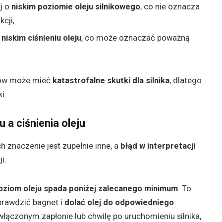
j o
niskim poziomie oleju silnikowego
, co nie oznacza
cji,
 niskim ciśnieniu oleju
, co może oznaczać poważną
łów może mieć
katastrofalne skutki dla silnika
, dlatego
i.
 a ciśnienia oleju
h znaczenie jest zupełnie inne, a
błąd w interpretacji
i.
oziom oleju spada poniżej zalecanego minimum
. To
sprawdzić bagnet i
dolać olej do odpowiedniego
 włączonym zapłonie lub chwilę po uruchomieniu silnika,