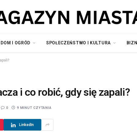
DOM I OGRÓD
SPOŁECZEŃSTWO I KULTURA
BIZN
apali?
cza i co robić, gdy się zapali?
0
9 MINUT CZYTANIA
LinkedIn