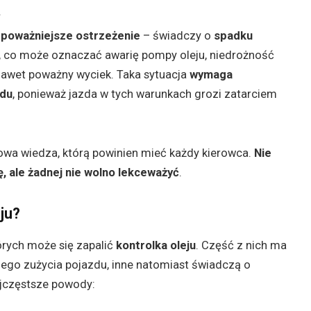
.
 poważniejsze ostrzeżenie
– świadczy o
spadku
, co może oznaczać awarię pompy oleju, niedrożność
 nawet poważny wyciek. Taka sytuacja
wymaga
zdu
, ponieważ jazda w tych warunkach grozi zatarciem
owa wiedza, którą powinien mieć każdy kierowca.
Nie
, ale żadnej nie wolno lekceważyć
.
ju?
tórych może się zapalić
kontrolka oleju
. Część z nich ma
nego zużycia pojazdu, inne natomiast świadczą o
ajczęstsze powody: