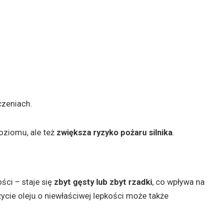
czeniach.
oziomu, ale też
zwiększa ryzyko pożaru silnika
.
ści – staje się
zbyt gęsty lub zbyt rzadki
, co wpływa na
ycie oleju o niewłaściwej lepkości może także