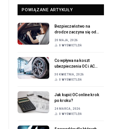
POWIĄZANE ARTYKUŁY
Bezpieczeństwo na
drodze zaczyna się od
dobrego widzenia
20 MAJA, 2026
0
WYŚWIETLEŃ
Co wpływa na koszt
ubezpieczenia OC i AC
samochodu?
30 KWIETNIA, 2026
0
WYŚWIETLEŃ
Jak kupić OC online krok
po kroku?
24 MARCA, 2026
0
WYŚWIETLEŃ
5 powodów dla których