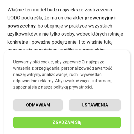
Właśnie ten model budzi największe zastrzeżenia.
UODO podkreśla, że ma on charakter
prewencyjny i
powszechny
, bo obejmuje w praktyce wszystkich
użytkowników, a nie tylko osoby, wobec których istnieje
konkretne i poważne podejrzenie. I to właśnie tutaj
zaczyna się zasadniczy konflikt z europejskim
standardem ochrony praw podstawowych.
Używamy pliki cookie, aby zapewnić Ci najlepsze
wrażenia z przeglądania, personalizować zawartość
naszej witryny, analizować jej ruch i wyświetlać
Dlaczego UODO uważa, że obecne
odpowiednie reklamy. Aby uzyskać więcej informacji,
przepisy są problematyczne
zapoznaj się z naszą polityką prywatności.
Prezes UODO wskazuje, że
ogólna i niezróżnicowana
ODMAWIAM
USTAWIENIA
retencja danych
jest sprzeczna z prawem Unii. Według
utrwalonego orzecznictwa TSUE gromadzenie danych
ZGADZAM SIĘ
przez operatorów może być dopuszczalne tylko wtedy,