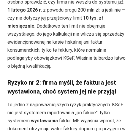
osobno sprawdzić, czy firma nie weszła do systemu już
1 lutego 2026 r.
z powodu progu 200 mln zł, a jeśli nie –
czy nie dotyczy jej przejściowy limit
10 tys. zł
miesięcznie
. Dodatkowo ten limit nie obejmuje
wszystkiego: do jego kalkulacji nie wlicza się sprzedaży
ewidencjonowanej na kasie fiskalnej ani faktur
konsumenckich, tylko te faktury, które normalnie
podlegałyby obowiązkowi KSeF. Właśnie tu bardzo łatwo
o błędną kwalifikację.
Ryzyko nr 2: firma myśli, że faktura jest
wystawiona, choć system jej nie przyjął
To jedno z najpoważniejszych ryzyk praktycznych. KSeF
nie jest systemem raportowania „po fakcie”, tylko
systemem
wystawiania
faktur. MF wyjaśnia wprost, że
dokument otrzymuje walor faktury dopiero po przyjęciu w