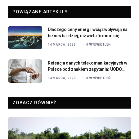
POWIĄZANE ARTYKUŁY
Dlaczego ceny energii wciąż wpływają na
biznes bardziej, niż wielu firmom się
wydaje
14 MARCA, 2026
0
WYŚWIETLEŃ
Retencja danych telekomunikacyjnych w
Polsce pod znakiem zapytania: UODO
mówi o niezgodności z prawem UE
14 MARCA, 2026
0
WYŚWIETLEŃ
ZOBACZ RÓWNIEŻ