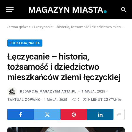
Strona główna
»
Łęczycanie – historia, tożsamość i dziedzictwo mieszkańców ziemi łęczyckiej
EDUKACJA/NAUKA
Łęczycanie – historia,
tożsamość i dziedzictwo
mieszkańców ziemi łęczyckiej
REDAKCJA MAGAZYNMIASTA.PL
1 MAJA, 2025
ZAKTUALIZOWANO:
1 MAJA, 2025
0
9 MINUT CZYTANIA