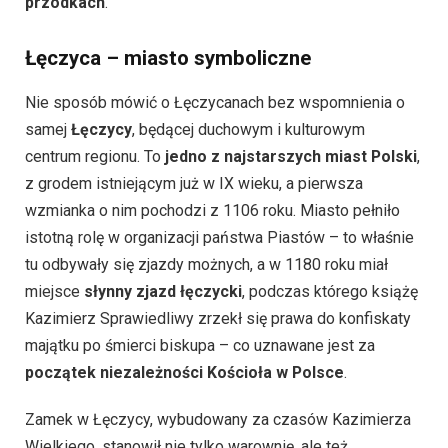
przodkach
.
Łęczyca – miasto symboliczne
Nie sposób mówić o Łęczycanach bez wspomnienia o
samej
Łęczycy
, będącej duchowym i kulturowym
centrum regionu. To
jedno z najstarszych miast Polski
,
z grodem istniejącym już w IX wieku, a pierwsza
wzmianka o nim pochodzi z 1106 roku. Miasto pełniło
istotną rolę w organizacji państwa Piastów – to właśnie
tu odbywały się zjazdy możnych, a w 1180 roku miał
miejsce
słynny zjazd łęczycki
, podczas którego książę
Kazimierz Sprawiedliwy zrzekł się prawa do konfiskaty
majątku po śmierci biskupa – co uznawane jest za
początek niezależności Kościoła w Polsce
.
Zamek w Łęczycy, wybudowany za czasów Kazimierza
Wielkiego, stanowił nie tylko warownię, ale też