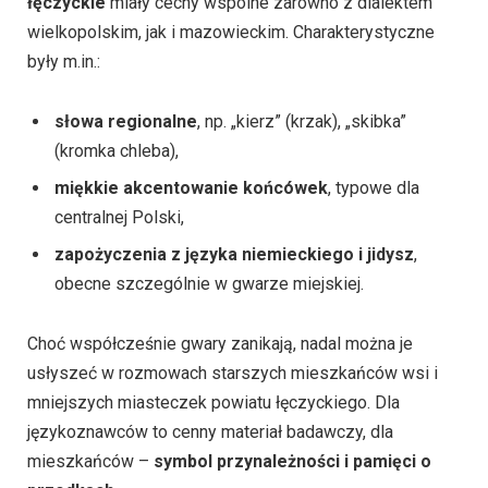
łęczyckie
miały cechy wspólne zarówno z dialektem
wielkopolskim, jak i mazowieckim. Charakterystyczne
były m.in.:
słowa regionalne
, np. „kierz” (krzak), „skibka”
(kromka chleba),
miękkie akcentowanie końcówek
, typowe dla
centralnej Polski,
zapożyczenia z języka niemieckiego i jidysz
,
obecne szczególnie w gwarze miejskiej.
Choć współcześnie gwary zanikają, nadal można je
usłyszeć w rozmowach starszych mieszkańców wsi i
mniejszych miasteczek powiatu łęczyckiego. Dla
językoznawców to cenny materiał badawczy, dla
mieszkańców –
symbol przynależności i pamięci o