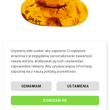
Używamy pliki cookie, aby zapewnić Ci najlepsze
Choć większość ludzi kojarzy bursztyn z
wrażenia z przeglądania, personalizować zawartość
naszej witryny, analizować jej ruch i wyświetlać
wybrzeżem Bałtyku, morskimi pamiątkami
odpowiednie reklamy. Aby uzyskać więcej informacji,
czy ciepłym, miodowym kolorem, to tak
zapoznaj się z naszą polityką prywatności.
naprawdę mamy do czynienia z substancją
o głębokim geologicznym rodowodzie.
ODMAWIAM
USTAWIENIA
Bursztyn to kopalna żywica drzewna
, która
w toku milionów lat uległa naturalnemu
ZGADZAM SIĘ
procesowi polimeryzacji i utwardzeniu. Z