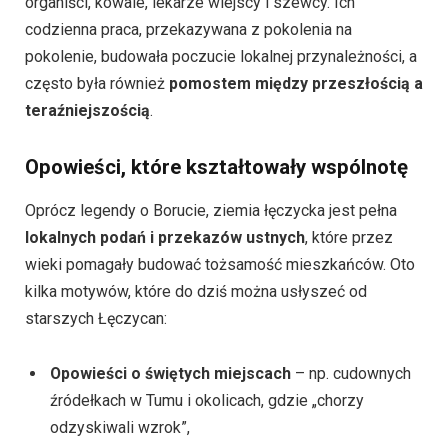
organiści, kowale, lekarze wiejscy i szewcy. Ich
codzienna praca, przekazywana z pokolenia na
pokolenie, budowała poczucie lokalnej przynależności, a
często była również
pomostem między przeszłością a
teraźniejszością
.
Opowieści, które kształtowały wspólnotę
Oprócz legendy o Borucie, ziemia łęczycka jest pełna
lokalnych podań i przekazów ustnych
, które przez
wieki pomagały budować tożsamość mieszkańców. Oto
kilka motywów, które do dziś można usłyszeć od
starszych Łęczycan:
Opowieści o świętych miejscach
– np. cudownych
źródełkach w Tumu i okolicach, gdzie „chorzy
odzyskiwali wzrok”,