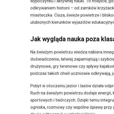
wypoczynku i aktywnej nauki. To miejsce, gdz
odkrywaniem historii – od zamków krzyżacki
miasteczka. Cisza, świeże powietrze i blisko
ulubionych kierunków wyjazdów edukacyjnych 
Jak wygląda nauka poza klas
Na świeżym powietrzu wiedza nabiera innego
doświadczenie, łatwiej zapamiętują i szybci
drużynowe, gry terenowe czy spływy kajakow
podczas takich chwil uczniowie odkrywają, 
Pobyt w otoczeniu jezior i lasów działa odpr
Ruch na świeżym powietrzu dodaje energii, k
sportowych i twórczych. Dzięki temu integruj
ogniska, rozmowy czy wspólne śpiewy przy git