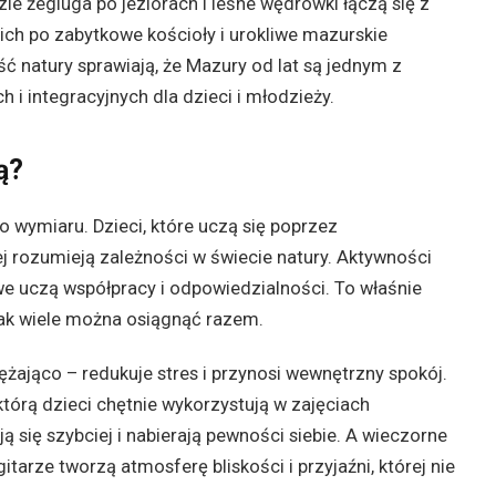
ie żegluga po jeziorach i leśne wędrówki łączą się z
ch po zabytkowe kościoły i urokliwe mazurskie
ść natury sprawiają, że Mazury od lat są jednym z
i integracyjnych dla dzieci i młodzieży.
ą?
 wymiaru. Dzieci, które uczą się poprzez
ej rozumieją zależności w świecie natury. Aktywności
e uczą współpracy i odpowiedzialności. To właśnie
jak wiele można osiągnąć razem.
ężająco – redukuje stres i przynosi wewnętrzny spokój.
tórą dzieci chętnie wykorzystują w zajęciach
ą się szybciej i nabierają pewności siebie. A wieczorne
arze tworzą atmosferę bliskości i przyjaźni, której nie