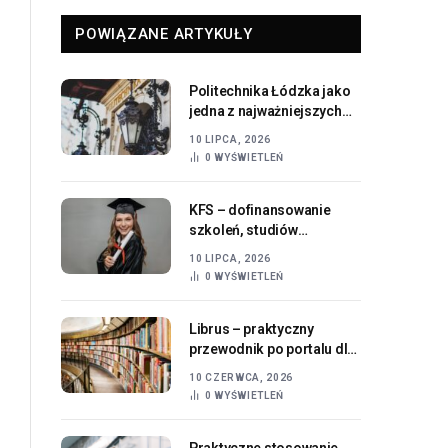
POWIĄZANE ARTYKUŁY
Politechnika Łódzka jako
jedna z najważniejszych
uczelni technicznych w
10 LIPCA, 2026
Polsce
0
WYŚWIETLEŃ
KFS – dofinansowanie
szkoleń, studiów
podyplomowych i rozwoju
10 LIPCA, 2026
zawodowego w 2026 roku
0
WYŚWIETLEŃ
Librus – praktyczny
przewodnik po portalu dla
rodziców, uczniów i szkół
10 CZERWCA, 2026
0
WYŚWIETLEŃ
Praktyczne stosowanie