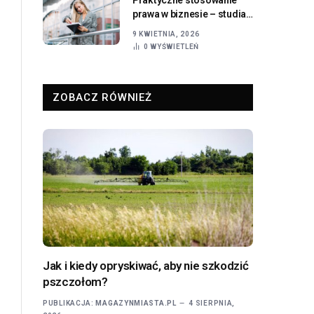
prawa w biznesie – studia
licencjackie dla
9 KWIETNIA, 2026
przedsiębiorców
0
WYŚWIETLEŃ
ZOBACZ RÓWNIEŻ
Jak i kiedy opryskiwać, aby nie szkodzić
pszczołom?
PUBLIKACJA:
MAGAZYNMIASTA.PL
4 SIERPNIA,