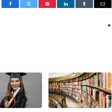
Facebook
Twitter
Pinterest
LinkedIn
Tumblr
Emai
W