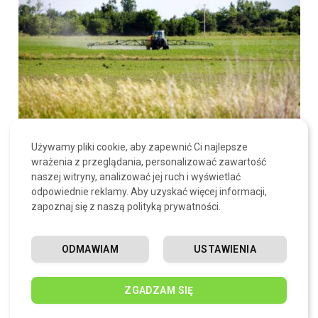
Używamy pliki cookie, aby zapewnić Ci najlepsze
Jak i kiedy opryskiwać, aby nie szkodzić pszczołom?
wrażenia z przeglądania, personalizować zawartość
PUBLIKACJA:
MAGAZYNMIASTA.PL
4 SIERPNIA, 2026
naszej witryny, analizować jej ruch i wyświetlać
odpowiednie reklamy. Aby uzyskać więcej informacji,
Pszczoły i inne zapylacze są niezbędne dla plonów, a zarazem
zapoznaj się z naszą polityką prywatności.
bardzo wrażliwe na środki ochrony…
Jak wybrać piłę ukośną i do czego ją
ODMAWIAM
USTAWIENIA
wykorzystać
30 LIPCA, 2026
ZGADZAM SIĘ
Skuteczna reklama dewelopera: jak