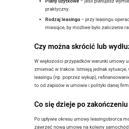
Plany użytkowe
– jeśli planujesz wymie
praktyczny.
Rodzaj leasingu
– przy leasingu opera
miesiące, by możliwe było zaliczenie ra
Czy można skrócić lub wydłu
W większości przypadków warunki umowy ust
zmieniać w trakcie. Istnieją jednak sytuacj
leasingu (np. poprzez wykup), refinansowani
to od zapisów w umowie i polityki danej firm
Co się dzieje po zakończeniu
Po upływie okresu umowy leasingobiorca mo
zawrzeć nową umowę na kolejny samochód. 