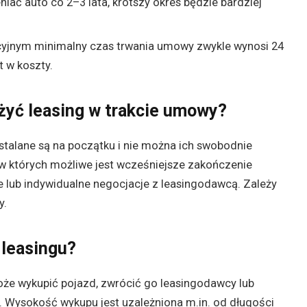
niać auto co 2–3 lata, krótszy okres będzie bardziej
cyjnym minimalny czas trwania umowy zwykle wynosi 24
t w koszty.
żyć leasing w trakcie umowy?
alane są na początku i nie można ich swobodnie
e, w których możliwe jest wcześniejsze zakończenie
e lub indywidualne negocjacje z leasingodawcą. Zależy
y.
 leasingu?
że wykupić pojazd, zwrócić go leasingodawcy lub
Wysokość wykupu jest uzależniona m.in. od długości