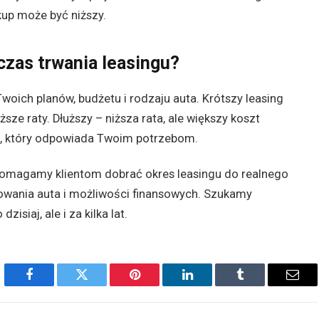
kup może być niższy.
zas trwania leasingu?
woich planów, budżetu i rodzaju auta. Krótszy leasing
ze raty. Dłuższy – niższa rata, ale większy koszt
su, który odpowiada Twoim potrzebom.
omagamy klientom dobrać okres leasingu do realnego
owania auta i możliwości finansowych. Szukamy
zisiaj, ale i za kilka lat.
Facebook
Twitter
Pinterest
LinkedIn
Tumblr
Emai