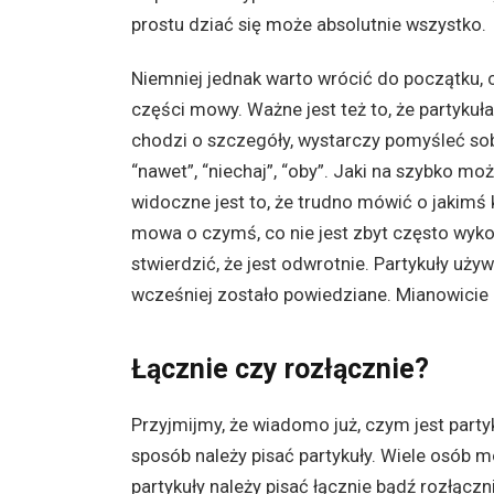
prostu dziać się może absolutnie wszystko.
Niemniej jednak warto wrócić do początku, c
części mowy. Ważne jest też to, że partykuła 
chodzi o szczegóły, wystarczy pomyśleć sobie
“nawet”, “niechaj”, “oby”. Jaki na szybko m
widoczne jest to, że trudno mówić o jakimś
mowa o czymś, co nie jest zbyt często wy
stwierdzić, że jest odwrotnie. Partykuły uż
wcześniej zostało powiedziane. Mianowicie 
Łącznie czy rozłącznie?
Przyjmijmy, że wiadomo już, czym jest part
sposób należy pisać partykuły. Wiele osób m
partykuły należy pisać łącznie bądź rozłączn