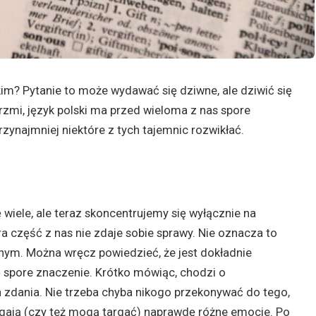
kim? Pytanie to może wydawać się dziwne, ale dziwić się
rzmi, język polski ma przed wieloma z nas spore
zynajmniej niektóre z tych tajemnic rozwikłać.
iele, ale teraz skoncentrujemy się wyłącznie na
ra część z nas nie zdaje sobie sprawy. Nie oznacza to
nym. Można wręcz powiedzieć, że jest dokładnie
 spore znaczenie. Krótko mówiąc, chodzi o
 zdania. Nie trzeba chyba nikogo przekonywać do tego,
gają (czy też mogą targać) naprawdę różne emocje. Po