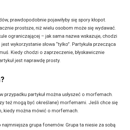
dów, prawdopodobnie pojawiłyby się spory kłopot.
nacznie prostsze, niż wielu osobom może się wydawać.
ule ograniczającej – jak sama nazwa wskazuje, chodzi
jest wykorzystanie słowa “tylko”. Partykuła przecząca
muś. Kiedy chodzi o zaprzeczenie, błyskawicznie
rtykuł jest naprawdę prosty.
h?
e w przypadku partykuł można usłyszeć o morfemach.
czy też mogą być określane) morfemami. Jeśli chce się
ym, kiedy można mówić o morfemach.
o najmniejsza grupa fonemów. Grupa ta niesie za sobą