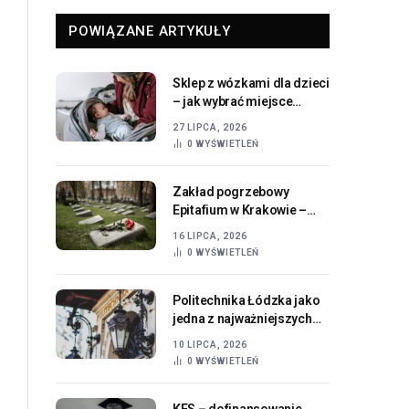
POWIĄZANE ARTYKUŁY
Sklep z wózkami dla dzieci
– jak wybrać miejsce
oferujące sprawdzone
27 LIPCA, 2026
produkty dla
0
WYŚWIETLEŃ
najmłodszych
Zakład pogrzebowy
Epitafium w Krakowie –
profesjonalne wsparcie i
16 LIPCA, 2026
godna organizacja
0
WYŚWIETLEŃ
ostatniego pożegnania
Politechnika Łódzka jako
jedna z najważniejszych
uczelni technicznych w
10 LIPCA, 2026
Polsce
0
WYŚWIETLEŃ
KFS – dofinansowanie