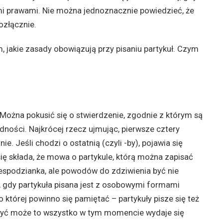
mi prawami. Nie można jednoznacznie powiedzieć, że
ozłącznie.
m, jakie zasady obowiązują przy pisaniu partykuł. Czym
by. Można pokusić się o stwierdzenie, zgodnie z którym są
udności. Najkrócej rzecz ujmując, pierwsze cztery
e. Jeśli chodzi o ostatnią (czyli -by), pojawia się
ię składa, że mowa o partykule, którą można zapisać
iespodzianka, ale powodów do zdziwienia być nie
, gdy partykuła pisana jest z osobowymi formami
 której powinno się pamiętać – partykuły pisze się też
. Być może to wszystko w tym momencie wydaje się