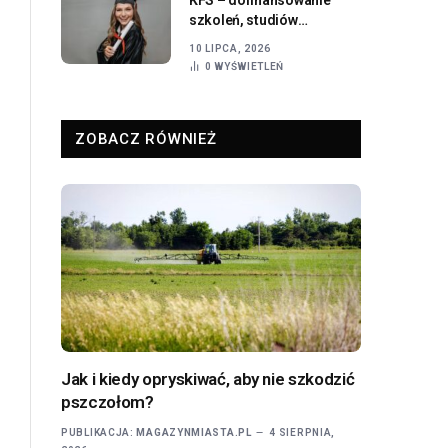
szkoleń, studiów
podyplomowych i rozwoju
10 LIPCA, 2026
zawodowego w 2026 roku
0
WYŚWIETLEŃ
ZOBACZ RÓWNIEŻ
Jak i kiedy opryskiwać, aby nie szkodzić
pszczołom?
PUBLIKACJA:
MAGAZYNMIASTA.PL
4 SIERPNIA,