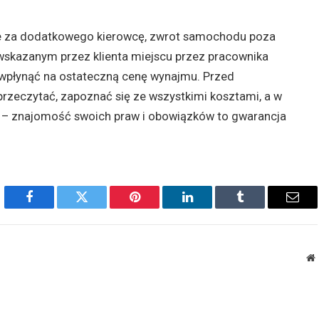
e za dodatkowego kierowcę, zwrot samochodu poza
 wskazanym przez klienta miejscu przez pracownika
wpłynąć na ostateczną cenę wynajmu. Przed
rzeczytać, zapoznać się ze wszystkimi kosztami, a w
ań – znajomość swoich praw i obowiązków to gwarancja
Facebook
Twitter
Pinterest
LinkedIn
Tumblr
Emai
W