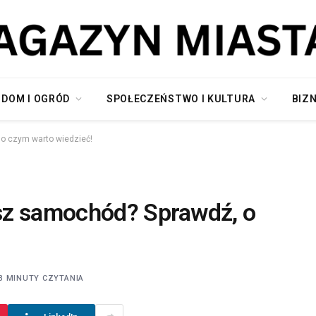
DOM I OGRÓD
SPOŁECZEŃSTWO I KULTURA
BIZN
o czym warto wiedzieć!
sz samochód? Sprawdź, o
3 MINUTY CZYTANIA