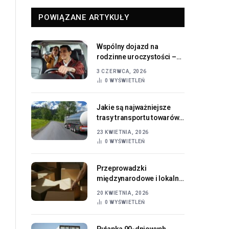
POWIĄZANE ARTYKUŁY
Wspólny dojazd na
rodzinne uroczystości –
jak to sprawnie
3 CZERWCA, 2026
zorganizować?
0
WYŚWIETLEŃ
Jakie są najważniejsze
trasy transportu towarów
do Anglii?
23 KWIETNIA, 2026
0
WYŚWIETLEŃ
Przeprowadzki
międzynarodowe i lokalne
— poradnik przygotowań
20 KWIETNIA, 2026
0
WYŚWIETLEŃ
Pułapka 90-dniowych