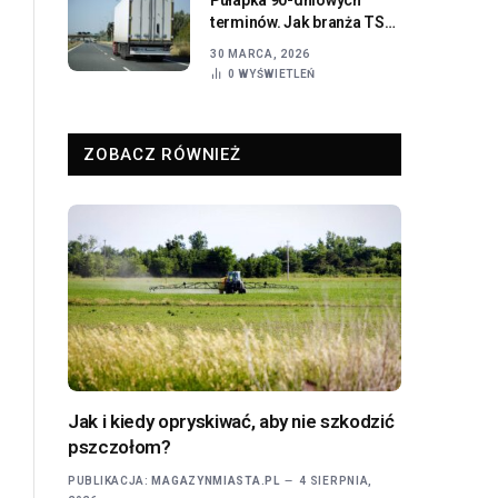
terminów. Jak branża TSL
ratuje płynność w dobie
30 MARCA, 2026
rosnących kosztów
0
WYŚWIETLEŃ
operacyjnych?
ZOBACZ RÓWNIEŻ
Jak i kiedy opryskiwać, aby nie szkodzić
pszczołom?
PUBLIKACJA:
MAGAZYNMIASTA.PL
4 SIERPNIA,