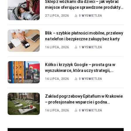
Sklep z wózkami dla dzieci – jak wybrać
miejsce oferujące sprawdzone produkty
dla najmłodszych
27 LIPCA, 2026
0
WYŚWIETLEŃ
Blik – szybkie płatności mobilne, przelewy
na telefon i bezpieczne zakupy bez karty
16 LIPCA, 2026
1
WYŚWIETLEŃ
Kółko i krzyżyk Google – prosta gra w
wyszukiwarce, która uczy strategii,
logicznego myślenia i przewidywania
16 LIPCA, 2026
0
WYŚWIETLEŃ
ruchów
Zakład pogrzebowy Epitafium w Krakowie
– profesjonalne wsparcie i godna
organizacja ostatniego pożegnania
16 LIPCA, 2026
0
WYŚWIETLEŃ