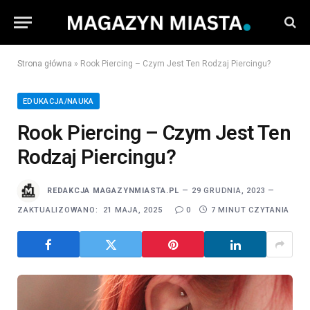
Strona główna
»
Rook Piercing – Czym Jest Ten Rodzaj Piercingu?
EDUKACJA/NAUKA
Rook Piercing – Czym Jest Ten
Rodzaj Piercingu?
REDAKCJA MAGAZYNMIASTA.PL
29 GRUDNIA, 2023
ZAKTUALIZOWANO:
21 MAJA, 2025
0
7 MINUT CZYTANIA