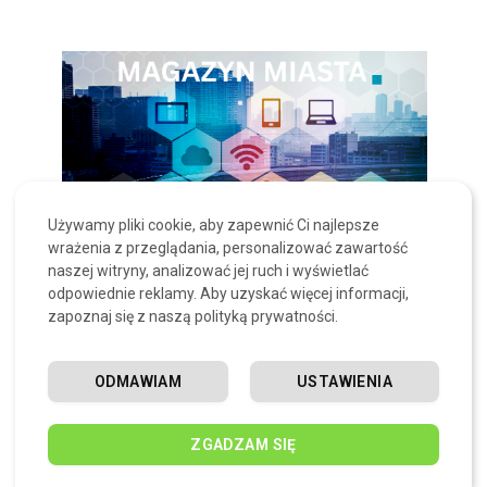
Używamy pliki cookie, aby zapewnić Ci najlepsze
wrażenia z przeglądania, personalizować zawartość
naszej witryny, analizować jej ruch i wyświetlać
odpowiednie reklamy. Aby uzyskać więcej informacji,
zapoznaj się z naszą polityką prywatności.
POWIĄZANE ARTYKUŁY
ODMAWIAM
USTAWIENIA
Zakrzówek w Krakowie – kąpielisko,
atrakcje, dojazd i informacje praktyczne
ZGADZAM SIĘ
24 LIPCA, 2026
0
WYŚWIETLEŃ