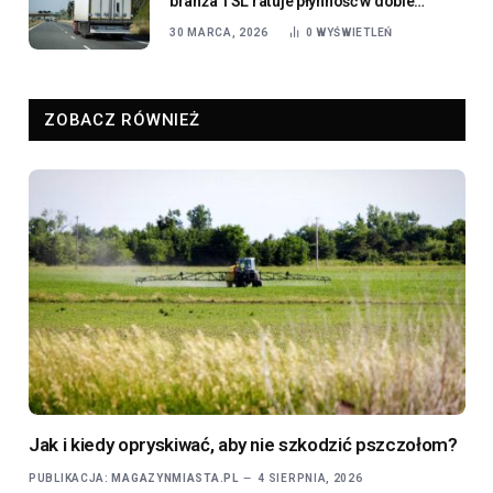
branża TSL ratuje płynność w dobie
rosnących kosztów operacyjnych?
30 MARCA, 2026
0
WYŚWIETLEŃ
ZOBACZ RÓWNIEŻ
Jak i kiedy opryskiwać, aby nie szkodzić pszczołom?
PUBLIKACJA:
MAGAZYNMIASTA.PL
4 SIERPNIA, 2026