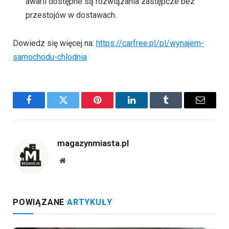
awarii dostępne są rozwiązania zastępcze bez
przestojów w dostawach.
Dowiedz się więcej na:
https://carfree.pl/pl/wynajem-
samochodu-chlodnia
Facebook
Twitter
Pinterest
LinkedIn
Tumblr
Email
magazynmiasta.pl
Website
POWIĄZANE
ARTYKUŁY