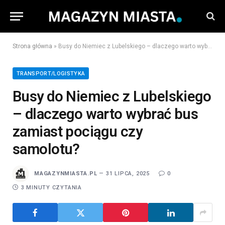
Strona główna
»
Busy do Niemiec z Lubelskiego – dlaczego warto wybrać bus zamiast pociągu czy samolotu?
TRANSPORT/LOGISTYKA
Busy do Niemiec z Lubelskiego
– dlaczego warto wybrać bus
zamiast pociągu czy
samolotu?
MAGAZYNMIASTA.PL
31 LIPCA, 2025
0
3 MINUTY CZYTANIA