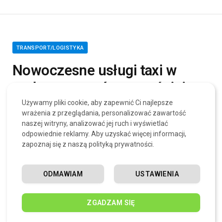
TRANSPORT/LOGISTYKA
Nowoczesne usługi taxi w
praktyce: zamów wcześniej,
zapłać kartą, podróżuj po
Używamy pliki cookie, aby zapewnić Ci najlepsze
wrażenia z przeglądania, personalizować zawartość
swojemu
naszej witryny, analizować jej ruch i wyświetlać
odpowiednie reklamy. Aby uzyskać więcej informacji,
zapoznaj się z naszą polityką prywatności.
MAGAZYNMIASTA.PL
15 LIPCA, 2025
0
4 MINUTY CZYTANIA
ODMAWIAM
USTAWIENIA
ZGADZAM SIĘ