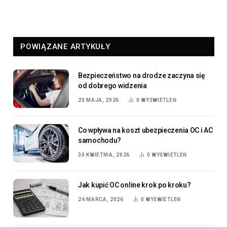
POWIĄZANE ARTYKUŁY
Bezpieczeństwo na drodze zaczyna się
od dobrego widzenia
20 MAJA, 2026
0
WYŚWIETLEŃ
Co wpływa na koszt ubezpieczenia OC i AC
samochodu?
30 KWIETNIA, 2026
0
WYŚWIETLEŃ
Jak kupić OC online krok po kroku?
24 MARCA, 2026
0
WYŚWIETLEŃ
5 powodów dla których warto kupić
Toyotę
13 MARCA, 2026
0
WYŚWIETLEŃ