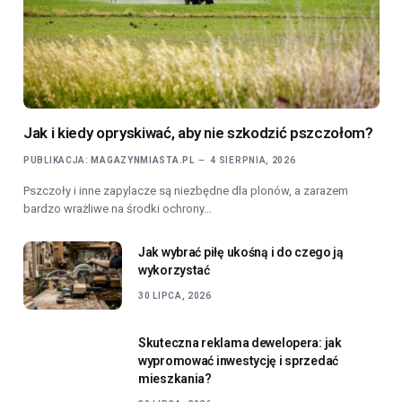
Jak i kiedy opryskiwać, aby nie szkodzić pszczołom?
PUBLIKACJA:
MAGAZYNMIASTA.PL
4 SIERPNIA, 2026
Pszczoły i inne zapylacze są niezbędne dla plonów, a zarazem
bardzo wrażliwe na środki ochrony…
Jak wybrać piłę ukośną i do czego ją
wykorzystać
30 LIPCA, 2026
Skuteczna reklama dewelopera: jak
wypromować inwestycję i sprzedać
mieszkania?
30 LIPCA, 2026
Umowa PPA dla firm – jak kupować
zieloną energię bez budowy własnej