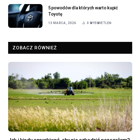
ZOBACZ RÓWNIEŻ
Jak i kiedy opryskiwać, aby nie szkodzić pszczołom?
PUBLIKACJA:
MAGAZYNMIASTA.PL
4 SIERPNIA, 2026
Pszczoły i inne zapylacze są niezbędne dla plonów, a zarazem