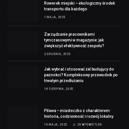
Zarządzanie pracownikami
tymczasowymi w magazynie: jak
zwiększyć efektywność zespołu?
2 GRUDNIA, 2025
Jak wybrać i stosować żel budujący do
paznokci? Kompleksowy przewodnik po
trwałym przedłużaniu
18 SIERPNIA, 2025
Pilawa – miasteczko z charakterem:
historia, codzienność i rozwój lokalny
10 MAJA, 2025
28
WYŚWIETLEŃ
Zielona kropka iPhone – co oznacza i
kiedy się pojawia?