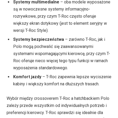
większy ekran dotykowy (jest to element seryjny
w
wersji T-Roc Style)
.
Systemy bezpieczeństwa
– zarówno T-Roc, jak i
Polo mogą pochwalić się zaawansowanymi
systemami wspomagającymi kierowcę, przy czym T-
Roc oferuje nieco więcej tego typu funkcji w ramach
wyposażenia standardowego.
Komfort jazdy
– T-Roc zapewnia lepsze wyciszenie
kabiny i większy komfort na dłuższych trasach.
Wybór między crossoverem T-Roc a hatchbackiem Polo
zależy przede wszystkim od indywidualnych potrzeb i
preferencji kierowcy. T-Roc sprawdzi się idealnie dla
osób ceniących przestrzeń, wszechstronność i komfort.
Polo będzie doskonałym wyborem dla mieszkańców
miast, którzy potrzebują ekonomicznego i zwrotnego