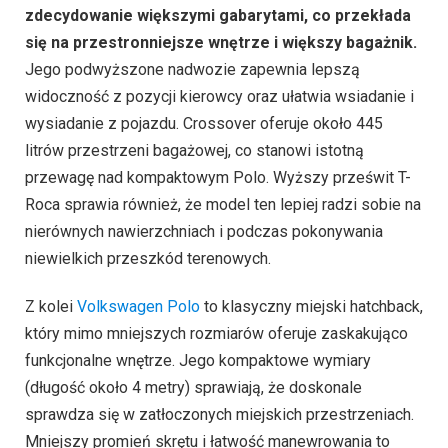
widoczność z pozycji kierowcy oraz ułatwia wsiadanie i
wysiadanie z pojazdu. Crossover oferuje około 445
litrów przestrzeni bagażowej, co stanowi istotną
przewagę nad kompaktowym Polo. Wyższy prześwit T-
Roca sprawia również, że model ten lepiej radzi sobie na
nierównych nawierzchniach i podczas pokonywania
niewielkich przeszkód terenowych.
Z kolei
Volkswagen Polo
to klasyczny miejski hatchback,
który mimo mniejszych rozmiarów oferuje zaskakująco
funkcjonalne wnętrze. Jego kompaktowe wymiary
(długość około 4 metry) sprawiają, że doskonale
sprawdza się w zatłoczonych miejskich przestrzeniach.
Mniejszy promień skrętu i łatwość manewrowania to
niewątpliwe atuty tego modelu.
Polo, choć mniejsze,
oferuje wystarczającą przestrzeń dla czterech
dorosłych osób oraz bagażnik o pojemności około