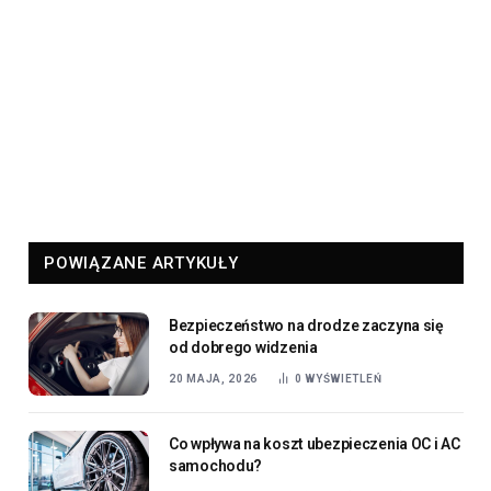
POWIĄZANE ARTYKUŁY
Bezpieczeństwo na drodze zaczyna się
od dobrego widzenia
20 MAJA, 2026
0
WYŚWIETLEŃ
Co wpływa na koszt ubezpieczenia OC i AC
samochodu?
30 KWIETNIA, 2026
0
WYŚWIETLEŃ
Jak kupić OC online krok po kroku?