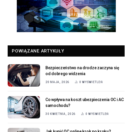
POWIĄZANE ARTYKUŁY
Bezpieczeństwo na drodze zaczyna się
od dobrego widzenia
20 MAJA, 2026
0
WYŚWIETLEŃ
Co wpływa na koszt ubezpieczenia OC i AC
samochodu?
30 KWIETNIA, 2026
0
WYŚWIETLEŃ
Jak kupić OC online krok po kroku?