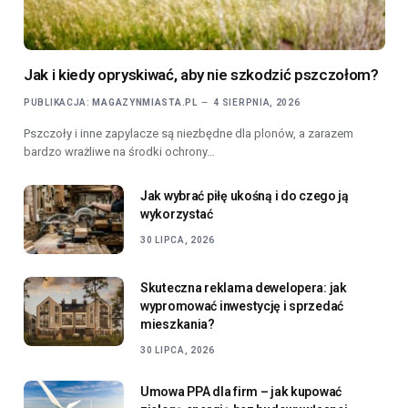
Jak i kiedy opryskiwać, aby nie szkodzić pszczołom?
PUBLIKACJA:
MAGAZYNMIASTA.PL
4 SIERPNIA, 2026
Pszczoły i inne zapylacze są niezbędne dla plonów, a zarazem
bardzo wrażliwe na środki ochrony…
Jak wybrać piłę ukośną i do czego ją
wykorzystać
30 LIPCA, 2026
Skuteczna reklama dewelopera: jak
wypromować inwestycję i sprzedać
mieszkania?
30 LIPCA, 2026
Umowa PPA dla firm – jak kupować