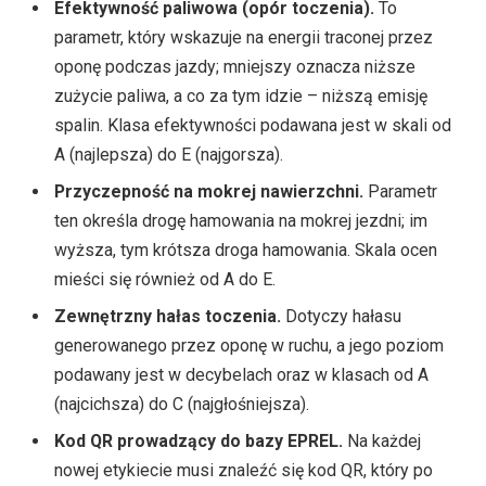
Efektywność paliwowa (opór toczenia).
To
parametr, który wskazuje na energii traconej przez
oponę podczas jazdy; mniejszy oznacza niższe
zużycie paliwa, a co za tym idzie – niższą emisję
spalin. Klasa efektywności podawana jest w skali od
A (najlepsza) do E (najgorsza).
Przyczepność na mokrej nawierzchni.
Parametr
ten określa drogę hamowania na mokrej jezdni; im
wyższa, tym krótsza droga hamowania. Skala ocen
mieści się również od A do E.
Zewnętrzny hałas toczenia.
Dotyczy hałasu
generowanego przez oponę w ruchu, a jego poziom
podawany jest w decybelach oraz w klasach od A
(najcichsza) do C (najgłośniejsza).
Kod QR prowadzący do bazy EPREL.
Na każdej
nowej etykiecie musi znaleźć się kod QR, który po