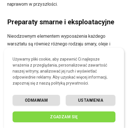
naprawom w przyszłości.
Preparaty smarne i eksploatacyjne
Nieodzownym elementem wyposażenia każdego
warsztatu są również różnego rodzaju smary, oleje i
pasty techniczne. Chemia przemysłowa oferuje szeroką
gamę produktów smarnych – od klasycznych smarów
Używamy pliki cookie, aby zapewnić Ci najlepsze
wrażenia z przeglądania, personalizować zawartość
litowych po specjalistyczne preparaty o wysokiej
naszej witryny, analizować jej ruch i wyświetlać
odporności termicznej. W warsztatach często stosuje się
odpowiednie reklamy. Aby uzyskać więcej informacji,
także pasty montażowe ułatwiające składanie
zapoznaj się z naszą polityką prywatności.
elementów i zapobiegające ich zapiekaniu się w
wysokich temperaturach. Odpowiednie smarowanie
ODMAWIAM
USTAWIENIA
przekłada się nie tylko na komfort jazdy, ale również na
bezpieczeństwo i trwałość naprawianych układów.
ZGADZAM SIĘ