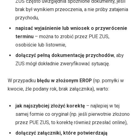
ZUS często uwzględnia spóźnione dokumenty, jeśli
brak był wynikiem przeoczenia, a nie próby zatajenia
przychodu,
napisać wyjaśnienie lub wniosek o przywrócenie
terminu
– można to zrobić przez PUE ZUS,
osobiście lub listownie,
dołączyć pełną dokumentację przychodów
, aby
ZUS mógł dokładnie zweryfikować sytuację.
W przypadku
błędu w złożonym EROP
(np. pomyłki w
kwocie, źle podany rok, brak załącznika), warto:
jak najszybciej złożyć korektę
– najlepiej w tej
samej formie co oryginał (np. jeśli pierwotnie złożono
przez PUE ZUS, to korektę również przesłać online),
dołączyć załączniki, które potwierdzają