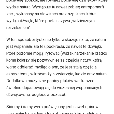
pochwałę spokoju, ale również pochwałę dźwięków, które
wydaje natura. Występuje tu nawet zabieg an­tro­po­mor­fi­
za­cji, wykonany na słowikach oraz szpakach, które
wydają dźwięki, które poeta nazywa „wdzięcznym
narzekaniem”.
W ten sposób artysta nie tylko wskazuje na to, że natura
jest wspaniała, ale też podkreśla, że nawet te dźwięki,
które pozornie mogą irytować (wszak narzekanie rzadko
komu kojarzy się pozytywnie) są częścią natury, którą
warto odbierać, myśląc o tym, że jest stałą częścią
ekosystemu, w którym żyją zwierzęta, ludzie oraz natura.
Dodatkowo muzyczne popisy ptaków we fraszce
świetnie dopasowują się do wcześniej wspomnianych
dźwięków, np. odgłosów pszczół.
Siódmy i ósmy wers poświęcony jest nawet opisowi
tych małych owadów, które zbierają nektar z tytułowej