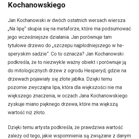
Kochanowskiego
Jan Kochanowski w dwóch ostatnich wersach wiersza
„Na lipę” skupia się na metaforze, które ma podsumować
jego wcześniejsze działania. Jan porównuje tam
tytułowe drzewo do „szcze­pu naj­płod­niej­sze­go w he­
spe­ry­skim sa­dzie”. Co to oznacza? Jan Kochanowski
podkreśla, że to niezwykle ważny obiekt i porównuje ją
do mitologicznych drzew z ogrodu Hesperyd, gdzie na
drzewach pojawiały się złote jabłka. Dzięki temu
pozornie zwyczajna lipa, która dla większości nie ma
większego znaczenia, w oczach Jana Kochanowskiego
zyskuje miano pięknego drzewa, które ma większą
wartość niż złoto.
Dzięki temu artysta podkreśla, że prawdziwa wartość
zależy od tego, jakie wspomnienia są związane z danym