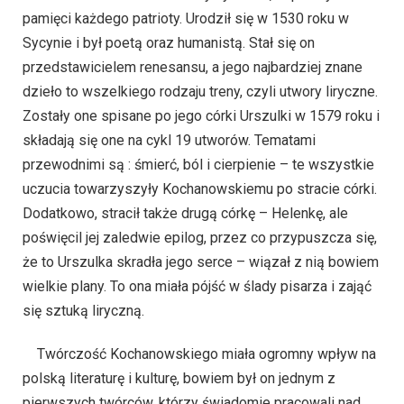
pamięci każdego patrioty. Urodził się w 1530 roku w
Sycynie i był poetą oraz humanistą. Stał się on
przedstawicielem renesansu, a jego najbardziej znane
dzieło to wszelkiego rodzaju treny, czyli utwory liryczne.
Zostały one spisane po jego córki Urszulki w 1579 roku i
składają się one na cykl 19 utworów. Tematami
przewodnimi są : śmierć, ból i cierpienie – te wszystkie
uczucia towarzyszyły Kochanowskiemu po stracie córki.
Dodatkowo, stracił także drugą córkę – Helenkę, ale
poświęcil jej zaledwie epilog, przez co przypuszcza się,
że to Urszulka skradła jego serce – wiązał z nią bowiem
wielkie plany. To ona miała pójść w ślady pisarza i zająć
się sztuką liryczną.
Twórczość Kochanowskiego miała ogromny wpływ na
polską literaturę i kulturę, bowiem był on jednym z
pierwszych twórców, którzy świadomie pracowali nad