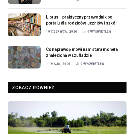
Librus – praktyczny przewodnik po
portalu dla rodziców, uczniów i szkół
10 CZERWCA, 2026
0
WYŚWIETLEŃ
Co naprawdę mówi nam stara moneta
znaleziona w szufladzie
11 MAJA, 2026
0
WYŚWIETLEŃ
ZOBACZ RÓWNIEŻ