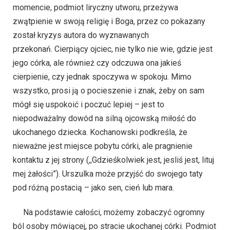
momencie, podmiot liryczny utworu, przeżywa
zwątpienie w swoją religię i Boga, przez co pokazany
został kryzys autora do wyznawanych
przekonań. Cierpiący ojciec, nie tylko nie wie, gdzie jest
jego córka, ale również czy odczuwa ona jakieś
cierpienie, czy jednak spoczywa w spokoju. Mimo
wszystko, prosi ją o pocieszenie i znak, żeby on sam
mógł się uspokoić i poczuć lepiej – jest to
niepodważalny dowód na silną ojcowską miłość do
ukochanego dziecka. Kochanowski podkreśla, że
nieważne jest miejsce pobytu córki, ale pragnienie
kontaktu z jej strony (,,Gdzieśkolwiek jest, jesliś jest, lituj
mej żałości”). Urszulka może przyjść do swojego taty
pod różną postacią – jako sen, cień lub mara.
Na podstawie całości, możemy zobaczyć ogromny
ból osoby mówiącej, po stracie ukochanej córki. Podmiot