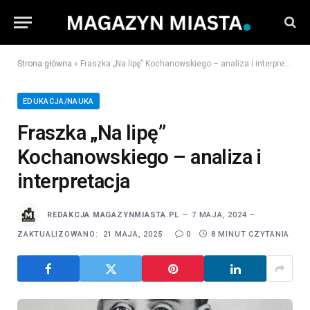
Strona główna
»
Fraszka „Na lipę” Kochanowskiego – analiza i interpretacja
EDUKACJA/NAUKA
Fraszka „Na lipę”
Kochanowskiego – analiza i
interpretacja
REDAKCJA MAGAZYNMIASTA.PL
7 MAJA, 2024
ZAKTUALIZOWANO:
21 MAJA, 2025
0
8 MINUT CZYTANIA