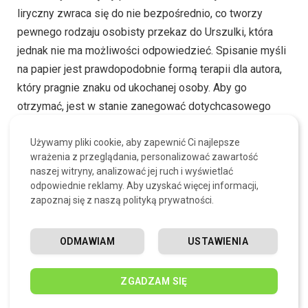
liryczny zwraca się do nie bezpośrednio, co tworzy
pewnego rodzaju osobisty przekaz do Urszulki, która
jednak nie ma możliwości odpowiedzieć. Spisanie myśli
na papier jest prawdopodobnie formą terapii dla autora,
który pragnie znaku od ukochanej osoby. Aby go
otrzymać, jest w stanie zanegować dotychcasowego
przekonania i uwierzyć w coś innego – mitologię lub
reinkarnację. Znając cały zbiór trenów, wiemy, że
Używamy pliki cookie, aby zapewnić Ci najlepsze
wrażenia z przeglądania, personalizować zawartość
Kochanowski w pewnym momencie obraził się na Boga,
naszej witryny, analizować jej ruch i wyświetlać
czując wielką pustkę w sercu. Teraz jego uczucia i złość
odpowiednie reklamy. Aby uzyskać więcej informacji,
lekko osłabły, gdyż autor bierze pod uwagę, że jego
zapoznaj się z naszą polityką prywatności.
córka przebywa obecnie w czyścu lub w niebie wśród
aniołków i pragnienie ujrzenia jej, jest silniejsze niż inne
ODMAWIAM
USTAWIENIA
emocje.
ZGADZAM SIĘ
Podmiot liryczny mówi również ,,Gdzieśkolwiek jest,
jesliś jest”, co pokazuje, że bietze on również pod