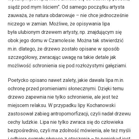
siądź pod mym liściem”. Od samego początku artysta
zauważa, że natura obdarowuje – nie chce jednocześnie
niczego w zamian. Możliwe, że opisywania lipa
była ulubionym drzewem artysty, np. znajdującym się
obok jego domu w Czarnolesie. Można tak stwierdzić
m.in. dlatego, że drzewo zostało opisane w sposób
szczegółowy, zwracając uwagę na takie detale jak
możliwość schronienia się pod rozłożystymi gałęziami.
Poetycko opisano nawet zalety, jakie dawała lipa m.in.
ochronę przed promieniami słonecznymi. Dzięki temu
drzewo zapewnia nie tylko schronienie, ale jest też
miejscem relaksu. W przypadku lipy Kochanowski
zastosował za­bieg an­tro­po­mor­fi­za­cji, czy­li nadał drze­wu
ce­chy ludz­kie. Lipa nie tylko zwraca się do człowieka
bezpośrednio, czyli ma zdolność mówienia, ale też myśli
i odbiera sygnały płynące z otoczenia – to poniekąd jest