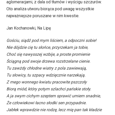
aglomeracjami, z dala od tłumów i wyścigu szczurów.
Oto analiza utworu biorąca pod uwagę wszystkie
najważniejsze poruszane w nim kwestie.
Jan Kochanowki, Na Lipę
Gościu, siądź pod mym liściem, a odpoczni sobie!
Nie dójdzie cię tu słońce, przyrzekam ja tobie,
Choć się nawysszej wzbije, a proste promienie
Ściągną pod swoje drzewa rozstrzelane cienie.
Tu zawżdy chłodne wiatry z pola zawiewają,
Tu słowicy, tu szpacy wdzięcznie narzekają.
Z mego wonnego kwiatu pracowite pszczoły
Biorą miód, który potym szlachci pańskie stoły.
A ja swym cichym szeptem sprawić umiem snadnie,
Że człowiekowi łacno słodki sen przypadnie.
Jabłek wprawdzie nie rodzę, lecz mię pan tak kładzie