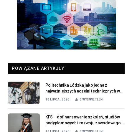
POWIĄZANE ARTYKUŁY
Politechnika Łódzka jako jedna z
najważniejszych uczelni technicznych w
Polsce
10 LIPCA, 2026
0
WYŚWIETLEŃ
KFS – dofinansowanie szkoleń, studiów
podyplomowych i rozwoju zawodowego w
2026 roku
10 LIPCA, 2026
0
WYŚWIETLEŃ