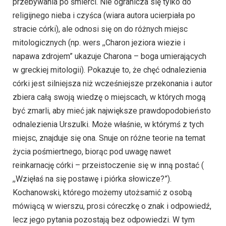
przebywania po śmierci. Nie ogranicza się tylko do
religijnego nieba i czyśca (wiara autora ucierpiała po
stracie córki), ale odnosi się on do różnych miejsc
mitologicznych (np. wers ,,Charon jeziora wiezie i
napawa zdrojem” ukazuje Charona – boga umierających
w greckiej mitologii). Pokazuje to, że chęć odnalezienia
córki jest silniejsza niż wcześniejsze przekonania i autor
zbiera całą swoją wiedzę o miejscach, w których mogą
być zmarli, aby mieć jak największe prawdopodobieństo
odnalezienia Urszulki. Może właśnie, w którymś z tych
miejsc, znajduje się ona. Snuje on różne teorie na temat
życia pośmiertnego, biorąc pod uwagę nawet
reinkarnację córki – przeistoczenie się w inną postać (
,,Wzięłaś na się postawę i piórka słowicze?”).
Kochanowski, którego możemy utożsamić z osobą
mówiącą w wierszu, prosi córeczkę o znak i odpowiedź,
lecz jego pytania pozostają bez odpowiedzi. W tym