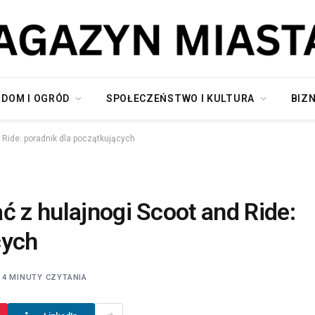
DOM I OGRÓD
SPOŁECZEŃSTWO I KULTURA
BIZN
 Ride: poradnik dla początkujących
ć z hulajnogi Scoot and Ride:
cych
4 MINUTY CZYTANIA