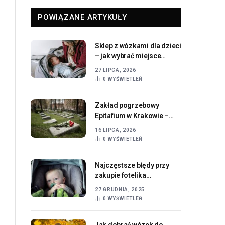
POWIĄZANE ARTYKUŁY
Sklep z wózkami dla dzieci
– jak wybrać miejsce
oferujące sprawdzone
27 LIPCA, 2026
produkty dla
0
WYŚWIETLEŃ
najmłodszych
Zakład pogrzebowy
Epitafium w Krakowie –
profesjonalne wsparcie i
16 LIPCA, 2026
godna organizacja
0
WYŚWIETLEŃ
ostatniego pożegnania
Najczęstsze błędy przy
zakupie fotelika
samochodowego i jak ich
27 GRUDNIA, 2025
uniknąć
0
WYŚWIETLEŃ
Jak dobrać wózek do