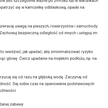
ów jest szczególnie ważne po zmroku lub w warunkach
patrzyć się w kamizelkę odblaskową, opaski na
zwracaj uwagę na pieszych, rowerzystów i samochody.
 Zachowuj bezpieczną odległość od innych i ustępuj im
rto wiedzieć, jak upadać, aby zminimalizować ryzyko
oniąc głowę. Ćwicz upadanie na miękkim podłożu, np. na
 rzucaj się od razu na głęboką wodę. Zaczynaj od
rudność. Daj sobie czas na opanowanie podstawowych
ożliwości.
danej zabawy.