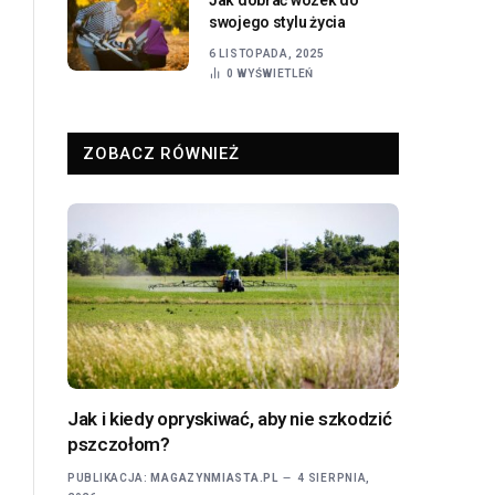
swojego stylu życia
6 LISTOPADA, 2025
0
WYŚWIETLEŃ
ZOBACZ RÓWNIEŻ
Jak i kiedy opryskiwać, aby nie szkodzić
pszczołom?
PUBLIKACJA:
MAGAZYNMIASTA.PL
4 SIERPNIA,