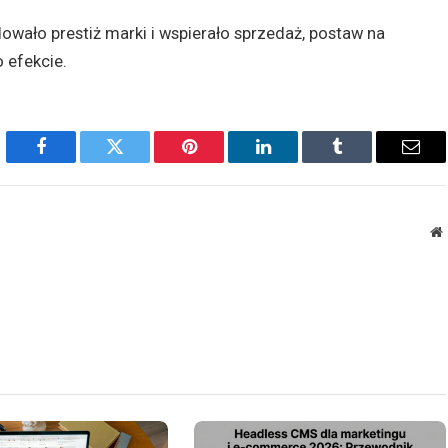
owało prestiż marki i wspierało sprzedaż, postaw na
o efekcie.
Facebook
Twitter
Pinterest
LinkedIn
Tumblr
Emai
W