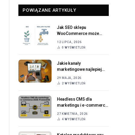
POWIĄZANE ARTYKUŁY
Jak SEO sklepu
WooCommerce może
zwiększyć Twoją sprzedaż
12 LIPCA, 2026
online
0
WYŚWIETLEŃ
Jakie kanały
marketingowe najlepiej
generują sprzedaż w e-
29 MAJA, 2026
commerce?
2
WYŚWIETLEŃ
Headless CMS dla
marketingu i e-commerce
2026: Przewodnik
27 KWIETNIA, 2026
4
WYŚWIETLEŃ
Katalog produktowy czy