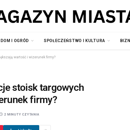
DOM I OGRÓD
SPOŁECZEŃSTWO I KULTURA
BIZN
ększają wartość i wizerunek firmy?
je stoisk targowych
zerunek firmy?
2 MINUTY CZYTANIA