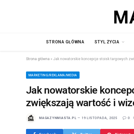
STRONA GŁÓWNA
STYL ŻYCIA
Strona główna
»
Jak nowatorskie koncepcje stoisk targowych zwi
MARKETING/REKLAMA/MEDIA
Jak nowatorskie koncepc
zwiększają wartość i wi
MAGAZYNMIASTA.PL
19 LISTOPADA, 2025
0