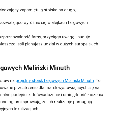
wiedzający zapamiętują stoisko na długo,
 pozwalające wyróżnić się w alejkach targowych.
zpoznawalność firmy, przyciąga uwagę i buduje
łaszcza jeśli planujesz udział w dużych europejskich
argowych Meliński Minuth
ostaw na
projekty stoisk targowych Meliński Minuth
. To
acowane przestrzenie dla marek wystawiających się na
onalne podejście, doświadczenie i umiejętność łączenia
chnologiami sprawiają, że ich realizacje pomagają
yjnych lokalizacjach.