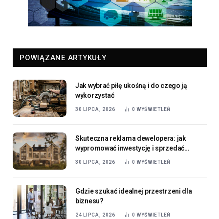
POWIĄZANE ARTYKUŁY
Jak wybrać piłę ukośną i do czego ją
wykorzystać
30 LIPCA, 2026
0
WYŚWIETLEŃ
Skuteczna reklama dewelopera: jak
wypromować inwestycję i sprzedać
mieszkania?
30 LIPCA, 2026
0
WYŚWIETLEŃ
Gdzie szukać idealnej przestrzeni dla
biznesu?
24 LIPCA, 2026
0
WYŚWIETLEŃ