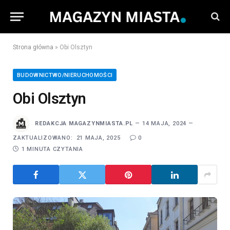
Strona główna
»
Obi Olsztyn
BUDOWNICTWO/NIERUCHOMOŚCI
Obi Olsztyn
REDAKCJA MAGAZYNMIASTA.PL
14 MAJA, 2024
ZAKTUALIZOWANO:
21 MAJA, 2025
0
1 MINUTA CZYTANIA