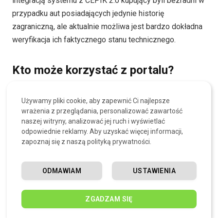
integracją systemu z CEPIK 2.0 kupujący byli bezradni w
przypadku aut posiadających jedynie historię
zagraniczną, ale aktualnie możliwa jest bardzo dokładna
weryfikacja ich faktycznego stanu technicznego.
Kto może korzystać z portalu?
Portal jest dostępny dla wszystkich, którzy chcą
Używamy pliki cookie, aby zapewnić Ci najlepsze
sprawdzić dowolne auto znając jego numer rejestracyjny,
wrażenia z przeglądania, personalizować zawartość
VIN i datę pierwszej rejestracji. Informacje otrzymuje się
naszej witryny, analizować jej ruch i wyświetlać
odpowiednie reklamy. Aby uzyskać więcej informacji,
całkowicie bezpłatnie i bez konieczności zgadzania się
zapoznaj się z naszą polityką prywatności.
na jakiekolwiek subskrypcje. W przypadku aut
zarejestrowanych w Polsce nie jest wymagane żadne
ODMAWIAM
USTAWIENIA
konto, ani profil zaufany. Związane jest to z faktem, że
dane udostępniane w Centralnej Ewidencji Pojazdów są
w pełni publiczne. Jedynie pobieranie danych odnośnie
ZGADZAM SIĘ
aut niezarejestrowanych w Polsce wymaga profilu