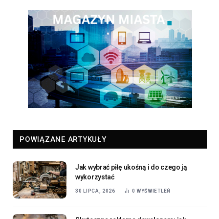
POWIĄZANE ARTYKUŁY
Jak wybrać piłę ukośną i do czego ją
wykorzystać
30 LIPCA, 2026
0
WYŚWIETLEŃ