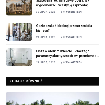
Skuteczna reklama dewelopera: jak
wypromować inwestycję i sprzedać
mieszkania?
30 LIPCA, 2026
0
WYŚWIETLEŃ
Gdzie szukać idealnej przestrzeni dla
biznesu?
24 LIPCA, 2026
0
WYŚWIETLEŃ
Cisza w wielkim mieście – dlaczego
parametry akustyczne drzwi premium to
dziś standard, a nie luksus?
21 LIPCA, 2026
0
WYŚWIETLEŃ
ZOBACZ RÓWNIEŻ