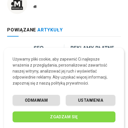
Website
POWIĄZANE
ARTYKUŁY
Używamy pliki cookie, aby zapewnić Ci najlepsze
wrażenia z przeglądania, personalizować zawartość
naszej witryny, analizować jej ruch i wyświetlać
odpowiednie reklamy. Aby uzyskać więcej informacji,
zapoznaj się z naszą polityką prywatności.
ODMAWIAM
USTAWIENIA
Jak SEO sklepu WooCommerce może zwiększyć Twoją
ZGADZAM SIĘ
sprzedaż online