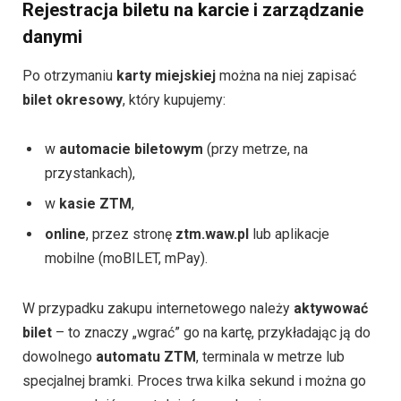
Rejestracja biletu na karcie i zarządzanie
danymi
Po otrzymaniu
karty miejskiej
można na niej zapisać
bilet okresowy
, który kupujemy:
w
automacie biletowym
(przy metrze, na
przystankach),
w
kasie ZTM
,
online
, przez stronę
ztm.waw.pl
lub aplikacje
mobilne (moBILET, mPay).
W przypadku zakupu internetowego należy
aktywować
bilet
– to znaczy „wgrać” go na kartę, przykładając ją do
dowolnego
automatu ZTM
, terminala w metrze lub
specjalnej bramki. Proces trwa kilka sekund i można go