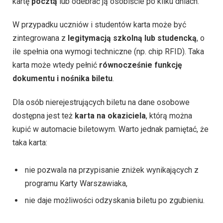
kartę
pocztą
lub odebrać ją osobiście po kilku dniach.
W przypadku uczniów i studentów karta może być
zintegrowana z
legitymacją szkolną lub studencką
, o
ile spełnia ona wymogi techniczne (np. chip RFID). Taka
karta może wtedy pełnić
równocześnie funkcję
dokumentu i nośnika biletu
.
Dla osób nierejestrujących biletu na dane osobowe
dostępna jest też
karta na okaziciela
, którą można
kupić w automacie biletowym. Warto jednak pamiętać, że
taka karta:
nie pozwala na przypisanie zniżek wynikających z
programu Karty Warszawiaka,
nie daje możliwości odzyskania biletu po zgubieniu.