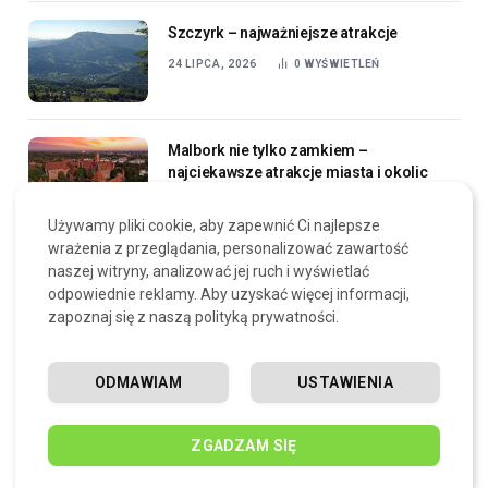
Szczyrk – najważniejsze atrakcje
24 LIPCA, 2026
0
WYŚWIETLEŃ
Malbork nie tylko zamkiem –
najciekawsze atrakcje miasta i okolic
24 LIPCA, 2026
0
WYŚWIETLEŃ
Używamy pliki cookie, aby zapewnić Ci najlepsze
wrażenia z przeglądania, personalizować zawartość
Wielka Sowa – szlaki idealne na
naszej witryny, analizować jej ruch i wyświetlać
weekendowy wypad z Wrocławia
odpowiednie reklamy. Aby uzyskać więcej informacji,
zapoznaj się z naszą polityką prywatności.
24 LIPCA, 2026
0
WYŚWIETLEŃ
ODMAWIAM
USTAWIENIA
ZOBACZ RÓWNIEŻ
ZGADZAM SIĘ