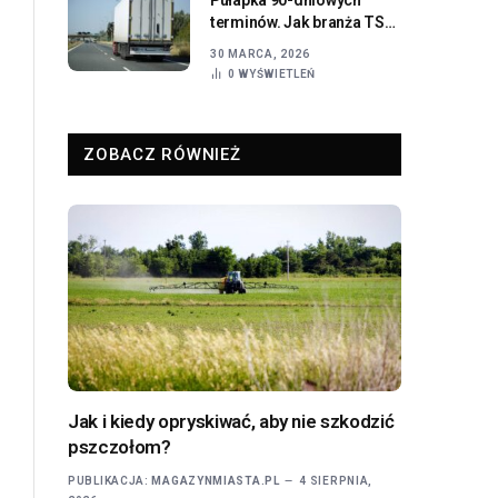
terminów. Jak branża TSL
ratuje płynność w dobie
30 MARCA, 2026
rosnących kosztów
0
WYŚWIETLEŃ
operacyjnych?
ZOBACZ RÓWNIEŻ
Jak i kiedy opryskiwać, aby nie szkodzić
pszczołom?
PUBLIKACJA:
MAGAZYNMIASTA.PL
4 SIERPNIA,