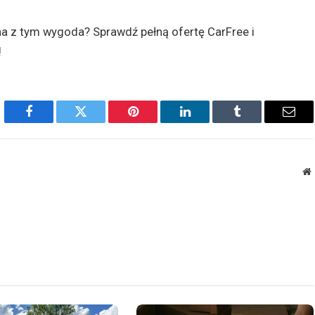
na z tym wygoda? Sprawdź pełną ofertę CarFree i
!
Facebook
Twitter
Pinterest
LinkedIn
Tumblr
Emai
W