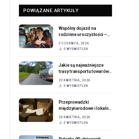
POWIĄZANE ARTYKUŁY
Wspólny dojazd na
rodzinne uroczystości –
jak to sprawnie
3 CZERWCA, 2026
zorganizować?
0
WYŚWIETLEŃ
Jakie są najważniejsze
trasy transportu towarów
do Anglii?
23 KWIETNIA, 2026
0
WYŚWIETLEŃ
Przeprowadzki
międzynarodowe i lokalne
— poradnik przygotowań
20 KWIETNIA, 2026
0
WYŚWIETLEŃ
Pułapka 90-dniowych