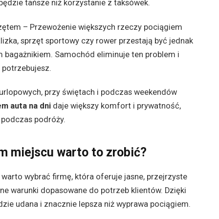
będzie tańsze niż korzystanie z taksówek.
zętem – Przewożenie większych rzeczy pociągiem
zka, sprzęt sportowy czy rower przestają być jednak
m bagażnikiem. Samochód eliminuje ten problem i
 potrzebujesz.
urlopowych, przy świętach i podczas weekendów
m auta na dni
daje większy komfort i prywatność,
j podczas podróży.
m miejscu warto to zrobić?
rto wybrać firmę, która oferuje jasne, przejrzyste
zne warunki dopasowane do potrzeb klientów. Dzięki
zie udana i znacznie lepsza niż wyprawa pociągiem.