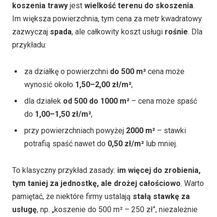
koszenia trawy
jest
wielkość terenu do skoszenia
.
Im większa powierzchnia, tym cena za metr kwadratowy
zazwyczaj
spada
, ale całkowity koszt usługi
rośnie
. Dla
przykładu:
za działkę o powierzchni
do 500 m²
cena może
wynosić około
1,50–2,00 zł/m²
,
dla działek
od 500 do 1000 m²
– cena może spaść
do
1,00–1,50 zł/m²
,
przy powierzchniach powyżej
2000 m²
– stawki
potrafią spaść nawet do
0,50 zł/m²
lub mniej.
To klasyczny przykład zasady:
im więcej do zrobienia,
tym taniej za jednostkę, ale drożej całościowo
. Warto
pamiętać, że niektóre firmy ustalają
stałą stawkę za
usługę
, np. „koszenie do 500 m² – 250 zł”, niezależnie