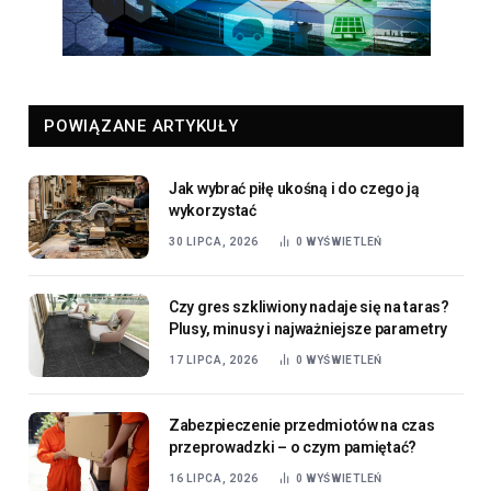
POWIĄZANE ARTYKUŁY
Jak wybrać piłę ukośną i do czego ją
wykorzystać
30 LIPCA, 2026
0
WYŚWIETLEŃ
Czy gres szkliwiony nadaje się na taras?
Plusy, minusy i najważniejsze parametry
17 LIPCA, 2026
0
WYŚWIETLEŃ
Zabezpieczenie przedmiotów na czas
przeprowadzki – o czym pamiętać?
16 LIPCA, 2026
0
WYŚWIETLEŃ