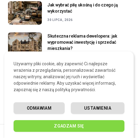
Jak wybrać piłę ukośną i do czego ją
wykorzystać
30 LIPCA, 2026
Skuteczna reklama dewelopera: jak
wypromować inwestycję i sprzedać
mieszkania?
30 LIPCA, 2026
Używamy pliki cookie, aby zapewnić Ci najlepsze
wrażenia z przeglądania, personalizować zawartość
Umowa PPA dla firm – jak kupować
naszej witryny, analizować jej ruch i wyświetlać
zieloną energię bez budowy własnej
odpowiednie reklamy. Aby uzyskać więcej informacji,
instalacji?
zapoznaj się z naszą polityką prywatności.
29 LIPCA, 2026
ODMAWIAM
USTAWIENIA
ZGADZAM SIĘ