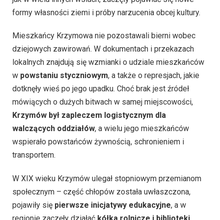
formy własności ziemi i próby narzucenia obcej kultury.
Mieszkańcy Krzymowa nie pozostawali bierni wobec
dziejowych zawirowań. W dokumentach i przekazach
lokalnych znajdują się wzmianki o udziale mieszkańców
w
powstaniu styczniowym
, a także o represjach, jakie
dotknęły wieś po jego upadku. Choć brak jest źródeł
mówiących o dużych bitwach w samej miejscowości,
Krzymów był zapleczem logistycznym dla
walczących oddziałów
, a wielu jego mieszkańców
wspierało powstańców żywnością, schronieniem i
transportem.
W XIX wieku Krzymów ulegał stopniowym przemianom
społecznym – część chłopów została uwłaszczona,
pojawiły się
pierwsze inicjatywy edukacyjne
, a w
regionie zaczęły działać
kółka rolnicze i biblioteki