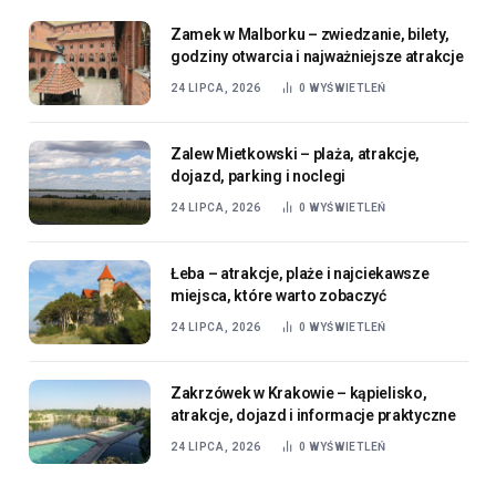
Zamek w Malborku – zwiedzanie, bilety,
godziny otwarcia i najważniejsze atrakcje
24 LIPCA, 2026
0
WYŚWIETLEŃ
Zalew Mietkowski – plaża, atrakcje,
dojazd, parking i noclegi
24 LIPCA, 2026
0
WYŚWIETLEŃ
Łeba – atrakcje, plaże i najciekawsze
miejsca, które warto zobaczyć
24 LIPCA, 2026
0
WYŚWIETLEŃ
Zakrzówek w Krakowie – kąpielisko,
atrakcje, dojazd i informacje praktyczne
24 LIPCA, 2026
0
WYŚWIETLEŃ