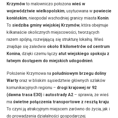
Krzymów
to malowniczo położona
wieś w
województwie wielkopolskim
, usytuowana w
powiecie
konińskim
, nieopodal wschodniej granicy miasta
Konin
.
To
siedziba gminy wiejskiej Krzymów
, która obejmuje
kilkanaście okolicznych miejscowości, tworzących
razem spójną, rozwijającą się strukturę lokalną. Wieś
znajduje się zaledwie
około 8 kilometrów od centrum
Konina
, dzięki czemu łączy
atut wiejskiego spokoju z
łatwym dostępem do miejskich udogodnień
.
Położenie Krzymowa na
południowym brzegu doliny
Warty
oraz w bliskim sąsiedztwie głównych szlaków
komunikacyjnych regionu –
drogi krajowej nr 92
(dawna trasa E30)
i
autostrady A2
– sprawia, że wieś
ma
świetne połączenia transportowe z resztą kraju
.
To czyni ją atrakcyjnym miejscem zarówno do życia, jak i
do prowadzenia działalności gospodarczej.