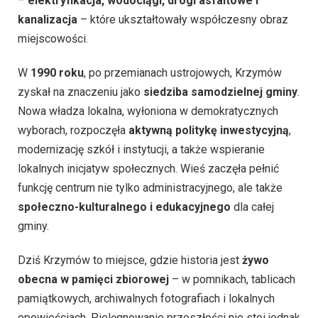
–
elektryfikacja, wodociągi, drogi asfaltowe i
kanalizacja
– które ukształtowały współczesny obraz
miejscowości.
W
1990 roku
, po przemianach ustrojowych, Krzymów
zyskał na znaczeniu jako
siedziba samodzielnej gminy
.
Nowa władza lokalna, wyłoniona w demokratycznych
wyborach, rozpoczęła
aktywną politykę inwestycyjną
,
modernizację szkół i instytucji, a także wspieranie
lokalnych inicjatyw społecznych. Wieś zaczęła pełnić
funkcję centrum nie tylko administracyjnego, ale także
społeczno-kulturalnego i edukacyjnego
dla całej
gminy.
Dziś Krzymów to miejsce, gdzie historia jest
żywo
obecna w pamięci zbiorowej
– w pomnikach, tablicach
pamiątkowych, archiwalnych fotografiach i lokalnych
opowieściach. Pielęgnowanie przeszłości nie stoi jednak