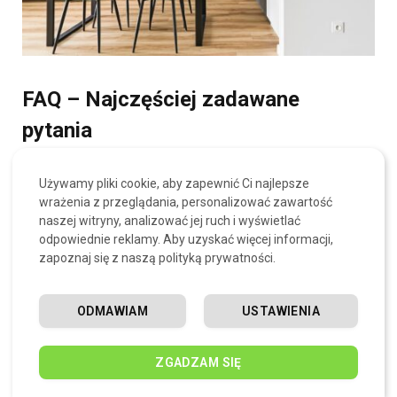
FAQ – Najczęściej zadawane
pytania
Kiedy wynajem jest bardziej opłacalny niż
Używamy pliki cookie, aby zapewnić Ci najlepsze
wrażenia z przeglądania, personalizować zawartość
kupno?
naszej witryny, analizować jej ruch i wyświetlać
odpowiednie reklamy. Aby uzyskać więcej informacji,
Wynajem
jest zdecydowanie
korzystniejszą
opcją w
zapoznaj się z naszą polityką prywatności.
perspektywie krótkoterminowej (do 3-4 lat), gdy nie
mamy pewności co do swoich planów życiowych i
ODMAWIAM
USTAWIENIA
zawodowych, a także gdy nie posiadamy
wystarczającego
wkładu własnego
i zdolności
ZGADZAM SIĘ
kredytowej na
zakup nieruchomości
.