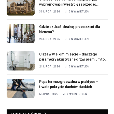
wypromować inwestycję i sprzedać
mieszkania?
30 LIPCA, 2026
0
WYŚWIETLEŃ
Gdzie szukać idealnej przestrzeni dla
biznesu?
24 LIPCA, 2026
0
WYŚWIETLEŃ
Cisza w wielkim mieście – dlaczego
parametry akustyczne drzwi premium to
dziś standard, a nie luksus?
21 LIPCA, 2026
0
WYŚWIETLEŃ
Papa termozgrzewalna w praktyce –
trwałe pokrycie dachów płaskich
6 LIPCA, 2026
0
WYŚWIETLEŃ