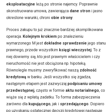
eksploatacyjne
leżą po stronie najemcy. Poprawnie
skonstruowana umowa, zawierająca
dane stron
i jasno
określone warunki, chroni
obie strony
.
Proces zakupu to już znacznie bardziej skomplikowana
operacja.
Kolejnym krokiem
po znalezieniu
wymarzonego M jest
dokładne sprawdzenie
jego stanu
prawnego, przede wszystkim
księgi wieczystej
. To z
niej dowiemy się, kto jest prawnym właścicielem i czy
nieruchomość nie jest obciążona np. hipoteką.
Równolegle musimy zweryfikować naszą
zdolność
kredytową
w banku. Jeśli wszystko się zgadza,
następnym etapem jest zazwyczaj
podpisaniu umowy
przedwstępnej
, często w formie
aktu notarialnego
, co
wiąże się z wpłatą zadatku. To forma zabezpieczenia
zarówno dla
kupującego
, jak i
sprzedającego
. Dopiero
po uzyskaniu ostatecznej decyzji kredytowej następuje