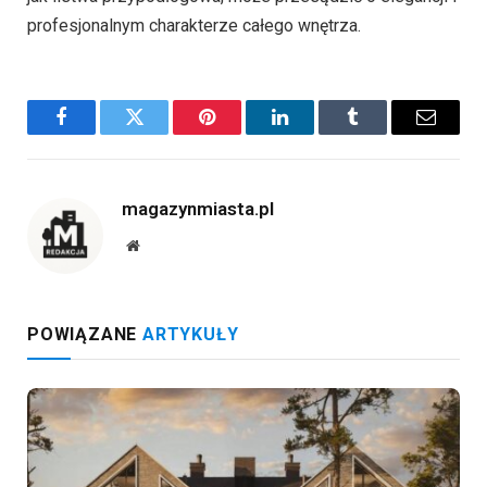
profesjonalnym charakterze całego wnętrza.
Facebook
Twitter
Pinterest
LinkedIn
Tumblr
Email
magazynmiasta.pl
Website
POWIĄZANE
ARTYKUŁY