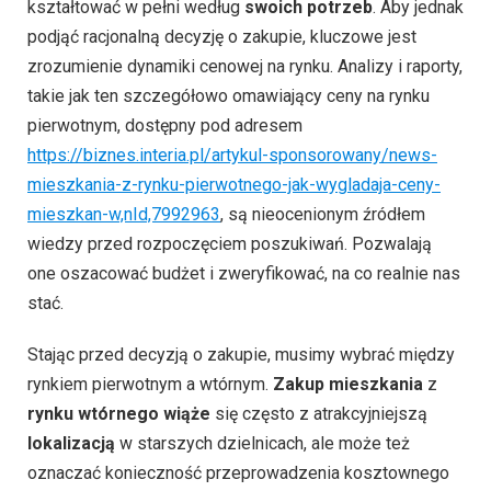
kształtować w pełni według
swoich potrzeb
. Aby jednak
podjąć racjonalną decyzję o zakupie, kluczowe jest
zrozumienie dynamiki cenowej na rynku. Analizy i raporty,
takie jak ten szczegółowo omawiający ceny na rynku
pierwotnym, dostępny pod adresem
https://biznes.interia.pl/artykul-sponsorowany/news-
mieszkania-z-rynku-pierwotnego-jak-wygladaja-ceny-
mieszkan-w,nId,7992963
, są nieocenionym źródłem
wiedzy przed rozpoczęciem poszukiwań. Pozwalają
one oszacować budżet i zweryfikować, na co realnie nas
stać.
Stając przed decyzją o zakupie, musimy wybrać między
rynkiem pierwotnym a wtórnym.
Zakup mieszkania
z
rynku wtórnego wiąże
się często z atrakcyjniejszą
lokalizacją
w starszych dzielnicach, ale może też
oznaczać konieczność przeprowadzenia kosztownego