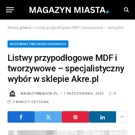
Strona główna
»
Listwy przypodłogowe MDF i tworzywowe – specjalistyczny wybór w sklepie Akre.pl
BUDOWNICTWO/NIERUCHOMOŚCI
Listwy przypodłogowe MDF i
tworzywowe – specjalistyczny
wybór w sklepie Akre.pl
MAGAZYNMIASTA.PL
1 PAŹDZIERNIKA, 2025
0
3 MINUTY CZYTANIA