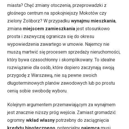
miasta? Chęć zmiany otoczenia, przeprowadzki z
głośnego centrum na spokojniejszy Mokotów czy
zielony Żoliborz? W przypadku
wynajmu mieszkania
,
zmiana
miejscem zamieszkania
jest stosunkowo
prosta i zazwyczaj ogranicza się do okresu
wypowiedzenia zawartego w umowie. Najemcy nie
muszą martwić się procesem sprzedaży nieruchomości,
który bywa czasochłonny i skomplikowany. To idealne
rozwiązanie dla osób, które dopiero zaczynają swoją
przygodę z Warszawą, nie są pewne swoich
długoterminowych planów zawodowych lub po prostu
cenią sobie swobodę wyboru.
Kolejnym argumentem przemawiającym za wynajmem
jest znacznie niższy próg wejścia. Zamiast gromadzić
ogromny
wkład własny
potrzebny do zaciągnięcia
kredytu hipotecznego
, potencjalny
najemca
musi