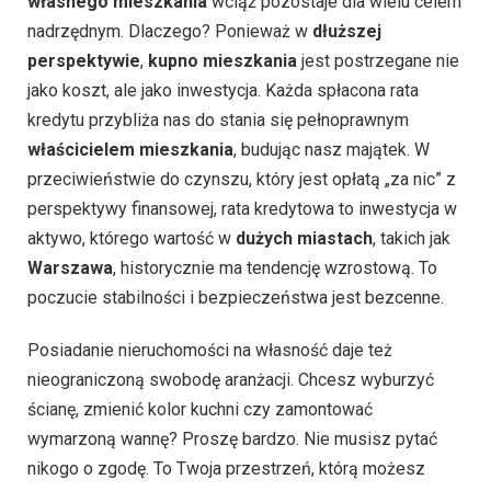
własnego mieszkania
wciąż pozostaje dla wielu celem
nadrzędnym. Dlaczego? Ponieważ w
dłuższej
perspektywie
,
kupno mieszkania
jest postrzegane nie
jako koszt, ale jako inwestycja. Każda spłacona rata
kredytu przybliża nas do stania się pełnoprawnym
właścicielem mieszkania
, budując nasz majątek. W
przeciwieństwie do czynszu, który jest opłatą „za nic” z
perspektywy finansowej, rata kredytowa to inwestycja w
aktywo, którego wartość w
dużych miastach
, takich jak
Warszawa
, historycznie ma tendencję wzrostową. To
poczucie stabilności i bezpieczeństwa jest bezcenne.
Posiadanie nieruchomości na własność daje też
nieograniczoną swobodę aranżacji. Chcesz wyburzyć
ścianę, zmienić kolor kuchni czy zamontować
wymarzoną wannę? Proszę bardzo. Nie musisz pytać
nikogo o zgodę. To Twoja przestrzeń, którą możesz