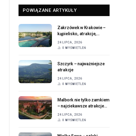
POWIĄZANE ARTYKUŁY
Zakrzówek w Krakowie –
kąpielisko, atrakcje,
dojazd i informacje
24 LIPCA, 2026
praktyczne
0
WYŚWIETLEŃ
Szczyrk – najważniejsze
atrakcje
24 LIPCA, 2026
0
WYŚWIETLEŃ
Malbork nie tylko zamkiem
– najciekawsze atrakcje
miasta i okolic
24 LIPCA, 2026
0
WYŚWIETLEŃ
Wielka Sowa – szlaki