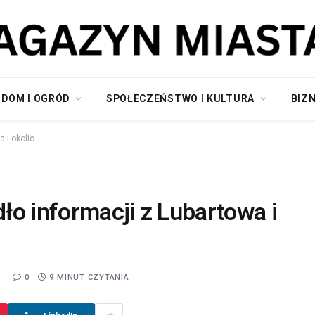
DOM I OGRÓD
SPOŁECZEŃSTWO I KULTURA
BIZN
 i okolic
ło informacji z Lubartowa i
5
0
9 MINUT CZYTANIA