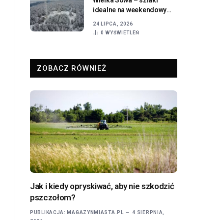
idealne na weekendowy
wypad z Wrocławia
24 LIPCA, 2026
0
WYŚWIETLEŃ
ZOBACZ RÓWNIEŻ
Jak i kiedy opryskiwać, aby nie szkodzić
pszczołom?
PUBLIKACJA:
MAGAZYNMIASTA.PL
4 SIERPNIA,