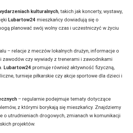
wydarzeniach kulturalnych
, takich jak koncerty, wystawy,
ięki
Lubartow24
mieszkańcy dowiadują się o
gą planować swój wolny czas i uczestniczyć w życiu
alu – relacje z meczów lokalnych drużyn, informacje o
i zawodów czy wywiady z trenerami i zawodnikami
a.
Lubartow24
promuje również aktywność fizyczną,
iczne, turnieje piłkarskie czy akcje sportowe dla dzieci i
ecznych
– regularnie podejmuje tematy dotyczące
blemów, z którymi borykają się mieszkańcy. Znajdziemy
je o utrudnieniach drogowych, zmianach w komunikacji
skich projektów.