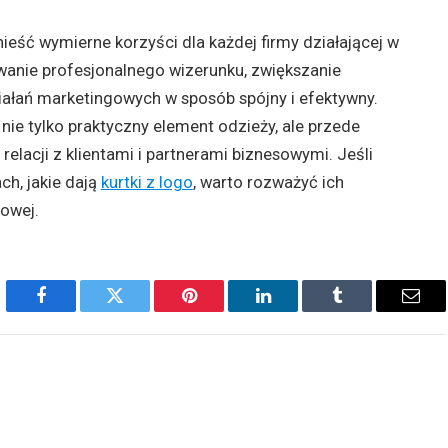
nieść wymierne korzyści dla każdej firmy działającej w
owanie profesjonalnego wizerunku, zwiększanie
iałań marketingowych w sposób spójny i efektywny.
 nie tylko praktyczny element odzieży, ale przede
lacji z klientami i partnerami biznesowymi. Jeśli
ch, jakie dają
kurtki z logo
, warto rozważyć ich
owej.
Facebook
Twitter
Pinterest
LinkedIn
Tumblr
Emai