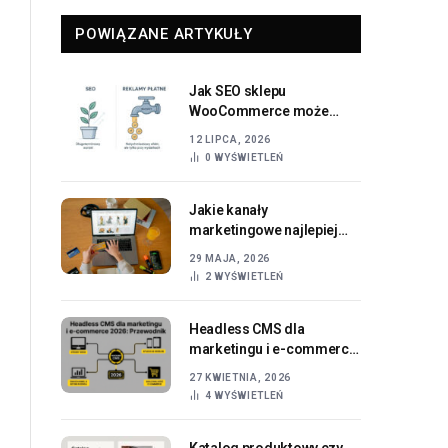
POWIĄZANE ARTYKUŁY
Jak SEO sklepu
WooCommerce może
zwiększyć Twoją sprzedaż
12 LIPCA, 2026
online
0
WYŚWIETLEŃ
Jakie kanały
marketingowe najlepiej
generują sprzedaż w e-
29 MAJA, 2026
commerce?
2
WYŚWIETLEŃ
Headless CMS dla
marketingu i e-commerce
2026: Przewodnik
27 KWIETNIA, 2026
4
WYŚWIETLEŃ
Katalog produktowy czy