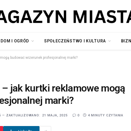
DOM I OGRÓD
SPOŁECZEŃSTWO I KULTURA
BIZN
e mogą budować wizerunek profesjonalnej marki?
o – jak kurtki reklamowe mogą
esjonalnej marki?
5
ZAKTUALIZOWANO:
21 MAJA, 2025
0
4 MINUTY CZYTANIA