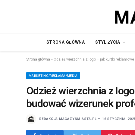
STRONA GŁÓWNA
STYL ŻYCIA
Strona główna
»
Odzież wierzchnia z logo – jak kurtki reklamow
MARKETING/REKLAMA/MEDIA
Odzież wierzchnia z log
budować wizerunek prof
REDAKCJA MAGAZYNMIASTA.PL
16 STYCZNIA, 202