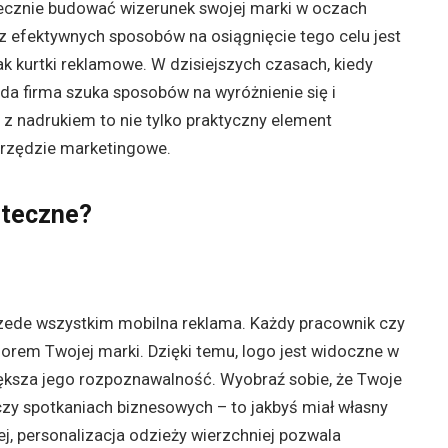
utecznie budować wizerunek swojej marki w oczach
z efektywnych sposobów na osiągnięcie tego celu jest
jak kurtki reklamowe. W dzisiejszych czasach, kiedy
żda firma szuka sposobów na wyróżnienie się i
ki z nadrukiem to nie tylko praktyczny element
arzędzie marketingowe.
uteczne?
e przede wszystkim mobilna reklama. Każdy pracownik czy
dorem Twojej marki. Dzięki temu, logo jest widoczne w
większa jego rozpoznawalność. Wyobraź sobie, że Twoje
czy spotkaniach biznesowych – to jakbyś miał własny
ej, personalizacja odzieży wierzchniej pozwala