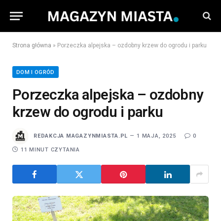
Strona główna
»
Porzeczka alpejska – ozdobny krzew do ogrodu i parku
DOM I OGRÓD
Porzeczka alpejska – ozdobny
krzew do ogrodu i parku
REDAKCJA MAGAZYNMIASTA.PL
1 MAJA, 2025
0
11 MINUT CZYTANIA