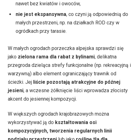
nawet bez kwiatów i owoców,
nie jest ekspansywna
, co czyni ją odpowiednią do
małych przestrzeni, np. na działkach ROD czy w
ogródkach przy tarasie.
W małych ogrodach porzeczka alpejska sprawdzi się
jako
zielona rama dla rabat z bylinami
, delikatna
przegroda dzieląca strefy funkcjonalne (np. rekreacyjną i
warzywną) albo element ograniczający trawnik od
ścieżki. Jej
liście pozostają atrakcyjne do późnej
jesieni
, a wczesne żółknięcie liści wprowadza złocisty
akcent do jesiennej kompozycji.
W większych ogrodach krajobrazowych można
wykorzystywać ją do
kształtowania osi
kompozycyjnych, tworzenia regularnych linii
podziału przestrzeni
lub jako
roślinę tła dla