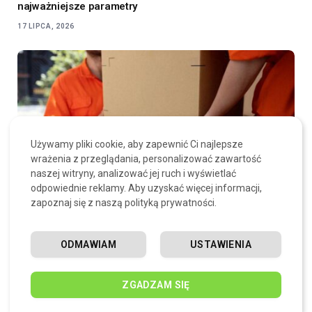
najważniejsze parametry
17 LIPCA, 2026
Używamy pliki cookie, aby zapewnić Ci najlepsze
wrażenia z przeglądania, personalizować zawartość
naszej witryny, analizować jej ruch i wyświetlać
odpowiednie reklamy. Aby uzyskać więcej informacji,
zapoznaj się z naszą polityką prywatności.
Zabezpieczenie przedmiotów na czas przeprowadzki – o
czym pamiętać?
ODMAWIAM
USTAWIENIA
16 LIPCA, 2026
ZGADZAM SIĘ
SKOMENTUJ