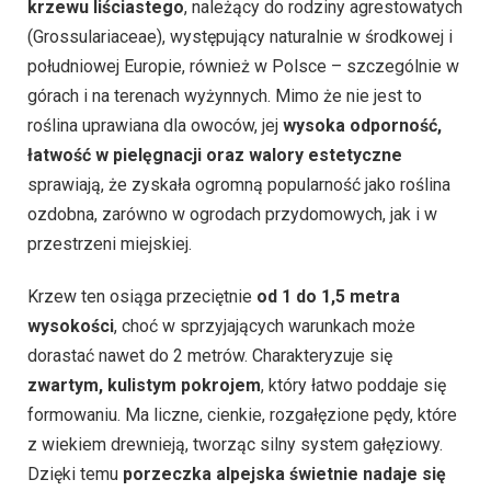
krzewu liściastego
, należący do rodziny agrestowatych
(Grossulariaceae), występujący naturalnie w środkowej i
południowej Europie, również w Polsce – szczególnie w
górach i na terenach wyżynnych. Mimo że nie jest to
roślina uprawiana dla owoców, jej
wysoka odporność,
łatwość w pielęgnacji oraz walory estetyczne
sprawiają, że zyskała ogromną popularność jako roślina
ozdobna, zarówno w ogrodach przydomowych, jak i w
przestrzeni miejskiej.
Krzew ten osiąga przeciętnie
od 1 do 1,5 metra
wysokości
, choć w sprzyjających warunkach może
dorastać nawet do 2 metrów. Charakteryzuje się
zwartym, kulistym pokrojem
, który łatwo poddaje się
formowaniu. Ma liczne, cienkie, rozgałęzione pędy, które
z wiekiem drewnieją, tworząc silny system gałęziowy.
Dzięki temu
porzeczka alpejska świetnie nadaje się