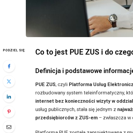
Co to jest PUE ZUS i do czeg
PODZIEL SIĘ:
Definicja i podstawowe informacj
PUE ZUS
, czyli
Platforma Usług Elektroni
rozbudowany system teleinformatyczny, kt
internet bez konieczności wizyty w oddzia
usług publicznych, stała się jednym z
najważ
przedsiębiorców z ZUS-em
– zwłaszcza w c
Platforma PUE została zaprojektowana z my