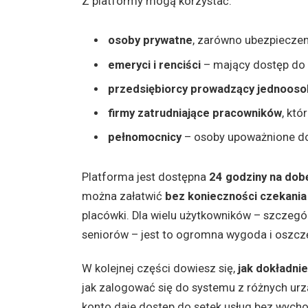
Z platformy mogą korzystać:
osoby prywatne
, zarówno ubezpieczeni
emeryci i renciści
– mający dostęp do d
przedsiębiorcy prowadzący jednooso
firmy zatrudniające pracowników
, któ
pełnomocnicy
– osoby upoważnione do 
Platforma jest dostępna
24 godziny na dobę
można załatwić
bez konieczności czekania
placówki. Dla wielu użytkowników – szczeg
seniorów – jest to ogromna wygoda i oszc
W kolejnej części dowiesz się,
jak dokładni
jak zalogować się do systemu z różnych urz
konto daje dostęp do setek usług bez wych