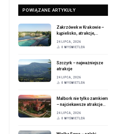
POWIĄZANE ARTYKUŁY
Zakrzówek w Krakowie –
kąpielisko, atrakcje,
dojazd i informacje
24 LIPCA, 2026
praktyczne
0
WYŚWIETLEŃ
Szczyrk – najważniejsze
atrakcje
24 LIPCA, 2026
0
WYŚWIETLEŃ
Malbork nie tylko zamkiem
– najciekawsze atrakcje
miasta i okolic
24 LIPCA, 2026
0
WYŚWIETLEŃ
Wielka Sowa – szlaki