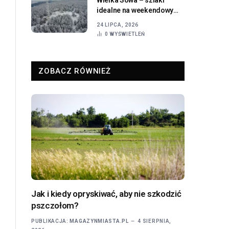
idealne na weekendowy
wypad z Wrocławia
24 LIPCA, 2026
0
WYŚWIETLEŃ
ZOBACZ RÓWNIEŻ
Jak i kiedy opryskiwać, aby nie szkodzić
pszczołom?
PUBLIKACJA:
MAGAZYNMIASTA.PL
4 SIERPNIA,