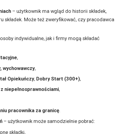
niach
– użytkownik ma wgląd do historii składek,
ru składek. Może też zweryfikować, czy pracodawca
soby indywidualne, jak i firmy mogą składać
itacyjne
,
zy, wychowawczy
,
tał Opiekuńczy
,
Dobry Start (300+)
,
 z niepełnosprawnościami
,
niu pracownika za granicę
.
ń
– użytkownik może samodzielnie pobrać:
one składki,