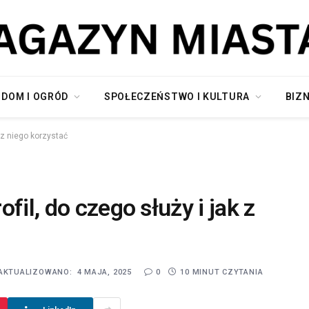
DOM I OGRÓD
SPOŁECZEŃSTWO I KULTURA
BIZN
k z niego korzystać
fil, do czego służy i jak z
AKTUALIZOWANO:
4 MAJA, 2025
0
10 MINUT CZYTANIA