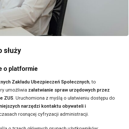
o służy
e o platformie
cznych Zakładu Ubezpieczeń Społecznych
, to
óry umożliwia
załatwianie spraw urzędowych przez
le ZUS
. Uruchomiona z myślą o ułatwieniu dostępu do
niejszych narzędzi kontaktu obywateli i
zasach rosnącej cyfryzacji administracji.
ślą o trzech głównych grupach użytkowników: