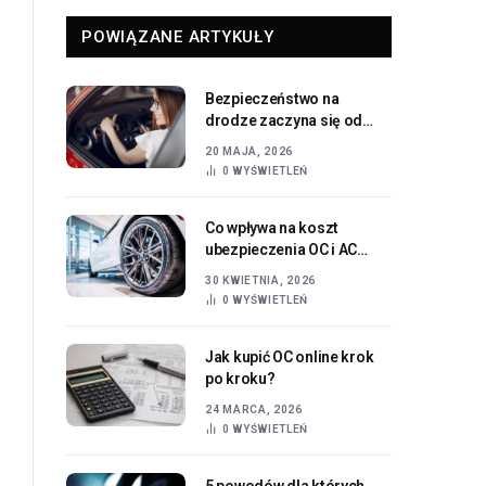
POWIĄZANE ARTYKUŁY
Bezpieczeństwo na
drodze zaczyna się od
dobrego widzenia
20 MAJA, 2026
0
WYŚWIETLEŃ
Co wpływa na koszt
ubezpieczenia OC i AC
samochodu?
30 KWIETNIA, 2026
0
WYŚWIETLEŃ
Jak kupić OC online krok
po kroku?
24 MARCA, 2026
0
WYŚWIETLEŃ
5 powodów dla których