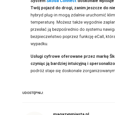
System
Škoda Connect
doskonale wpisuje s
Twój pojazd do drogi, zanim jeszcze do ni
hybryd plug-in mogą zdalnie uruchomić klim
temperaturę. Możesz także wygodnie zaplan
przesłać ją bezpośrednio do systemu nawi
bezpieczeństwo poprzez funkcję eCall, któ
wypadku.
Usługi cyfrowe oferowane przez markę Ško
czyniąc ją bardziej intuicyjną i spersonaliz
podróż staje się doskonale zorganizowany
UDOSTĘPNIJ:
magazynmiasta.pl