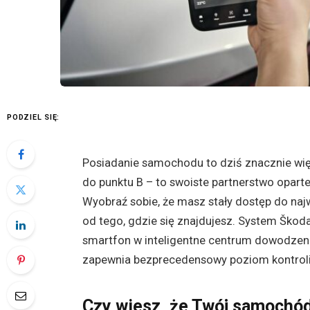
PODZIEL SIĘ:
Posiadanie samochodu to dziś znacznie więc
do punktu B – to swoiste partnerstwo opart
Wyobraź sobie, że masz stały dostęp do najw
od tego, gdzie się znajdujesz. System Škoda
smartfon w inteligentne centrum dowodze
zapewnia bezprecedensowy poziom kontroli,
Czy wiesz, że Twój samochód