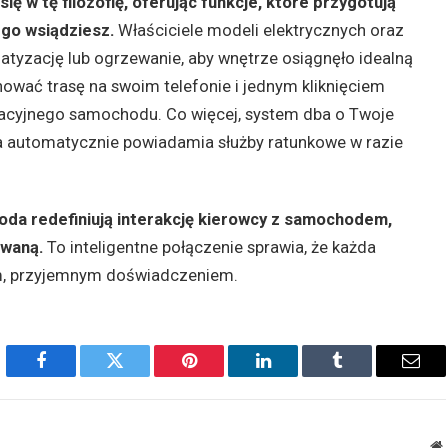
ię w tę filozofię, oferując funkcje, które przygotują
ego wsiądziesz.
Właściciele modeli elektrycznych oraz
atyzację lub ogrzewanie, aby wnętrze osiągnęło idealną
ować trasę na swoim telefonie i jednym kliknięciem
gacyjnego samochodu. Co więcej, system dba o Twoje
ra automatycznie powiadamia służby ratunkowe w razie
da redefiniują interakcję kierowcy z samochodem,
owaną.
To inteligentne połączenie sprawia, że każda
m, przyjemnym doświadczeniem.
Facebook
Twitter
Pinterest
LinkedIn
Tumblr
Emai
W