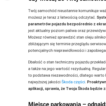
Twój samochód nieustannie komunikuje ważn
możesz je teraz z łatwością odczytać.
Syst
parametrów pojazdu bezpośrednio z ekra
jest aktualny poziom paliwa oraz przewidywa
Możesz również sprawdzić stan oleju silnik
zbliżającym się terminie przeglądu serwis
potencjalnych nieprawidłowości i zapobieg
Dbałość o stan techniczny pojazdu przekład
a także na jego wartość rezydualną. Regul
to podstawa niezawodności, dlatego warto 
najwyższej jakości
Škoda części
.
Proaktywn
aplikacji, sprawia, że Twoja Škoda będzie
Miejsce parkowania – odnajdź