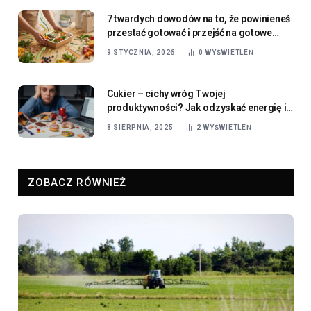
7 twardych dowodów na to, że powinieneś
przestać gotować i przejść na gotowe
menu
9 STYCZNIA, 2026
0
WYŚWIETLEŃ
Cukier – cichy wróg Twojej
produktywności? Jak odzyskać energię i
koncentrację w ciągu dnia.
8 SIERPNIA, 2025
2
WYŚWIETLEŃ
ZOBACZ RÓWNIEŻ