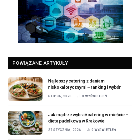
POWIĄZANE ARTYKUŁY
Najlepszy catering z daniami
niskokalorycznymi – ranking i wybór
6 LIPCA, 2026
0
WYŚWIETLEŃ
Jak mądrze wybrać catering w mieście –
dieta pudełkowa w Krakowie
27 STYCZNIA, 2026
0
WYŚWIETLEŃ