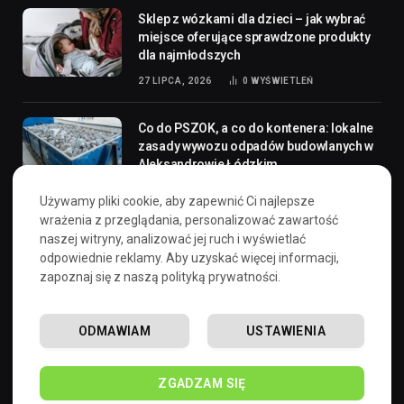
Sklep z wózkami dla dzieci – jak wybrać
miejsce oferujące sprawdzone produkty
dla najmłodszych
27 LIPCA, 2026
0
WYŚWIETLEŃ
Co do PSZOK, a co do kontenera: lokalne
zasady wywozu odpadów budowlanych w
Aleksandrowie Łódzkim
30 KWIETNIA, 2026
0
WYŚWIETLEŃ
Używamy pliki cookie, aby zapewnić Ci najlepsze
wrażenia z przeglądania, personalizować zawartość
Listwy przypodłogowe MDF i tworzywowe
naszej witryny, analizować jej ruch i wyświetlać
– specjalistyczny wybór w sklepie Akre.pl
odpowiednie reklamy. Aby uzyskać więcej informacji,
zapoznaj się z naszą polityką prywatności.
1 PAŹDZIERNIKA, 2025
0
WYŚWIETLEŃ
ODMAWIAM
USTAWIENIA
Polityka prywatności
ZGADZAM SIĘ