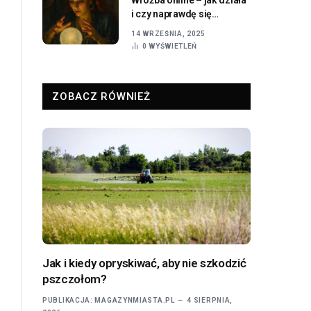
i czy naprawdę się
sprawdza?
14 WRZEŚNIA, 2025
0
WYŚWIETLEŃ
ZOBACZ RÓWNIEŻ
Jak i kiedy opryskiwać, aby nie szkodzić
pszczołom?
PUBLIKACJA:
MAGAZYNMIASTA.PL
4 SIERPNIA,