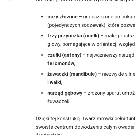
oczy złożone
– umieszczone po bokach
(pojedynczych soczewek), które pozwala
trzy przyoczka (ocelli)
– małe, prostsz
głowy, pomagające w orientacji względ
czułki (anteny)
– najważniejszy narząd
feromonów
,
żuwaczki (mandibule)
– niezwykle siln
i walki
,
narząd gębowy
– złożony aparat umożli
żuwaczek.
Dzięki tej konstrukcji twarz mrówki pełni
fun
swoiste centrum dowodzenia całym owadem,