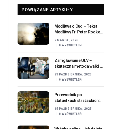
POWIĄZANE ARTYKUŁY
Modlitwa o Cud – Tekst
Modlitwy Fr. Peter Rookey i
Jej Duchowe Znaczenie
2 MARCA, 2026
0
WYŚWIETLEŃ
Zamgławianie ULV –
skuteczna metoda walki z
robakami w mieszkaniu
23 PAŹDZIERNIKA, 2025
0
WYŚWIETLEŃ
Przewodnik po
statuetkach strażackich:
jak wybrać najlepsze
15 PAŹDZIERNIKA, 2025
upominki dla druhów
0
WYŚWIETLEŃ
Wróżba online – jak działa