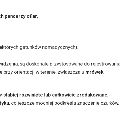
ch pancerzy ofiar
,
iektórych gatunków nomadycznych).
widzenia, są doskonale przystosowane do rejestrowania
e przy orientacji w terenie, zwłaszcza u
mrówek
zy
słabiej rozwinięte lub całkowicie zredukowane
,
tyku
, co jeszcze mocniej podkreśla znaczenie czułków.