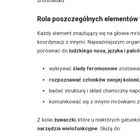
środowisku.
Rola poszczególnych elementów 
Każdy element znajdujący się na głowie mrówk
koordynacji z innymi. Najważniejszym or
porównać do
ludzkiego nosa, języka i pal
wykrywać
ślady feromonowe
zostawian
rozpoznawać członków swojej kolonii
,
badać strukturę i skład chemiczny nap
komunikować się z innymi mrówkami
Z kolei
żuwaczki
, które u niektórych gatunk
narzędzia wielofunkcyjne
. Służą do: