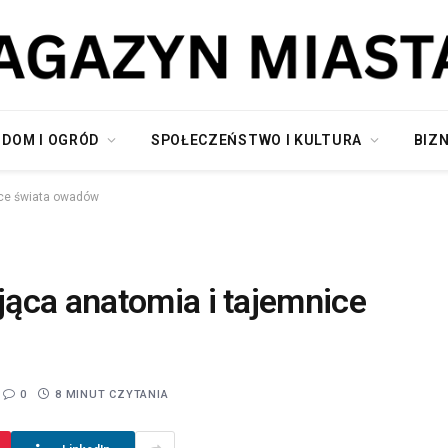
DOM I OGRÓD
SPOŁECZEŃSTWO I KULTURA
BIZN
ice świata owadów
ąca anatomia i tajemnice
0
8 MINUT CZYTANIA