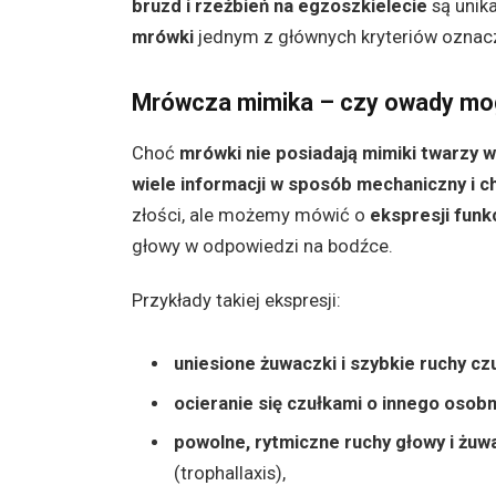
bruzd i rzeźbień na egzoszkielecie
są unik
mrówki
jednym z głównych kryteriów oznac
Mrówcza mimika – czy owady mo
Choć
mrówki nie posiadają mimiki twarzy 
wiele informacji w sposób mechaniczny i 
złości, ale możemy mówić o
ekspresji funk
głowy w odpowiedzi na bodźce.
Przykłady takiej ekspresji:
uniesione żuwaczki i szybkie ruchy cz
ocieranie się czułkami o innego osobn
powolne, rytmiczne ruchy głowy i żu
(trophallaxis),