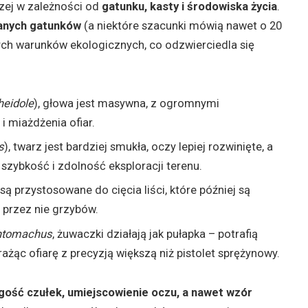
zej w zależności od
gatunku, kasty i środowiska życia
.
anych gatunków
(a niektóre szacunki mówią nawet o 20
nych warunków ekologicznych, co odzwierciedla się
heidole
), głowa jest masywna, z ogromnymi
 miażdżenia ofiar.
s
), twarz jest bardziej smukła, oczy lepiej rozwinięte, a
 szybkość i zdolność eksploracji terenu.
 są przystosowane do cięcia liści, które później są
 przez nie grzybów.
ntomachus
, żuwaczki działają jak pułapka – potrafią
ażąc ofiarę z precyzją większą niż pistolet sprężynowy.
gość czułek, umiejscowienie oczu, a nawet wzór