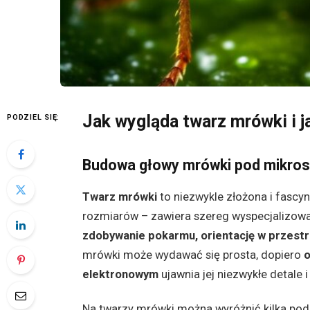
Jak wygląda twarz mrówki i j
PODZIEL SIĘ:
Budowa głowy mrówki pod mikro
Twarz mrówki
to niezwykle złożona i fascy
rozmiarów – zawiera szereg wyspecjalizo
zdobywanie pokarmu, orientację w przestr
mrówki może wydawać się prosta, dopiero
o
elektronowym
ujawnia jej niezwykłe detale 
Na twarzy mrówki można wyróżnić kilka pod