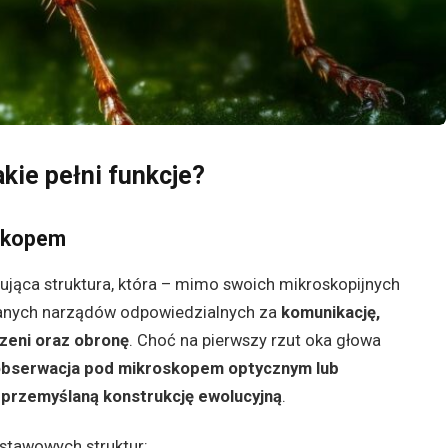
akie pełni funkcje?
skopem
nująca struktura, która – mimo swoich mikroskopijnych
wanych narządów odpowiedzialnych za
komunikację,
zeni oraz obronę
. Choć na pierwszy rzut oka głowa
bserwacja pod mikroskopem optycznym lub
i
przemyślaną konstrukcję ewolucyjną
.
stawowych struktur: