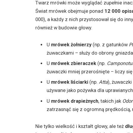
Twarz mrówki może wyglądać zupełnie inac
Świat mrówek obejmuje ponad
12 000 opis
000), a każdy z nich przystosował się do in
również w budowie głowy.
U
mrówek żołnierzy
(np. z gatunków
P
żuwaczkami – służy do obrony gniazda i
U
mrówek zbieraczek
(np.
Camponotu
żuwaczki mniej przerośnięte – liczy się
U
mrówek liściarki
(np.
Atta
), żuwaczki
używane jako pożywka dla uprawianych
U
mrówek drapieżnych
, takich jak
Odo
zatrzasnąć się z ogromną prędkością, r
Nie tylko wielkość i kształt głowy, ale też
dłu