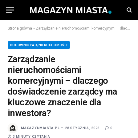
Strona główna
»
Zarządzanie nieruchomościami komercyjnymi – dlaczego doświadczenie zarządcy ma kluczowe znaczenie dla inwestora?
BUDOWNICTWO/NIERUCHOMOŚCI
Zarządzanie
nieruchomościami
komercyjnymi – dlaczego
doświadczenie zarządcy ma
kluczowe znaczenie dla
inwestora?
MAGAZYNMIASTA.PL
28 STYCZNIA, 2026
0
3 MINUTY CZYTANIA