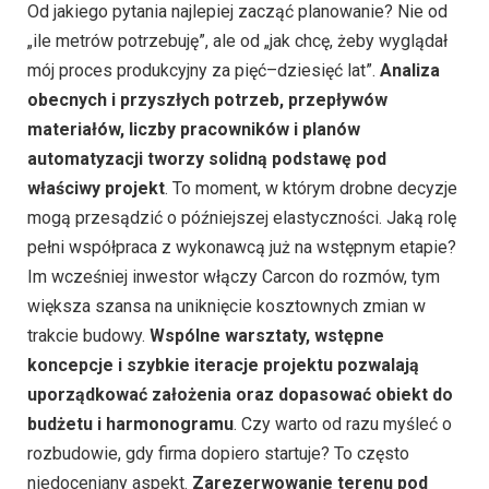
Od jakiego pytania najlepiej zacząć planowanie? Nie od
„ile metrów potrzebuję”, ale od „jak chcę, żeby wyglądał
mój proces produkcyjny za pięć–dziesięć lat”.
Analiza
obecnych i przyszłych potrzeb, przepływów
materiałów, liczby pracowników i planów
automatyzacji tworzy solidną podstawę pod
właściwy projekt
. To moment, w którym drobne decyzje
mogą przesądzić o późniejszej elastyczności. Jaką rolę
pełni współpraca z wykonawcą już na wstępnym etapie?
Im wcześniej inwestor włączy Carcon do rozmów, tym
większa szansa na uniknięcie kosztownych zmian w
trakcie budowy.
Wspólne warsztaty, wstępne
koncepcje i szybkie iteracje projektu pozwalają
uporządkować założenia oraz dopasować obiekt do
budżetu i harmonogramu
. Czy warto od razu myśleć o
rozbudowie, gdy firma dopiero startuje? To często
niedoceniany aspekt.
Zarezerwowanie terenu pod