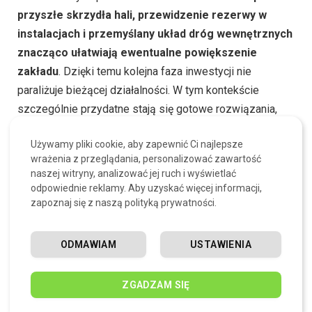
przyszłe skrzydła hali, przewidzenie rezerwy w
instalacjach i przemyślany układ dróg wewnętrznych
znacząco ułatwiają ewentualne powiększenie
zakładu
. Dzięki temu kolejna faza inwestycji nie
paraliżuje bieżącej działalności. W tym kontekście
szczególnie przydatne stają się gotowe rozwiązania,
które można modyfikować pod własne potrzeby. Carcon
Używamy pliki cookie, aby zapewnić Ci najlepsze
prezentuje je na stronie produktu – tam można zobaczyć,
wrażenia z przeglądania, personalizować zawartość
jak wygląda
hala produkcyjna z biurem
w praktycznych
naszej witryny, analizować jej ruch i wyświetlać
realizacjach, wraz z konkretnym układem pomieszczeń i
odpowiednie reklamy. Aby uzyskać więcej informacji,
zdjęciami z budowy.
zapoznaj się z naszą polityką prywatności.
Co wyróżnia podejście Carcon na tle
ODMAWIAM
USTAWIENIA
rynku?
ZGADZAM SIĘ
Czy każdy generalny wykonawca patrzy na halę z biurem