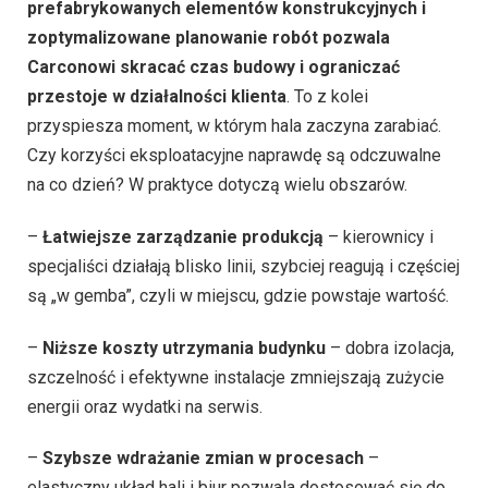
prefabrykowanych elementów konstrukcyjnych i
zoptymalizowane planowanie robót pozwala
Carconowi skracać czas budowy i ograniczać
przestoje w działalności klienta
. To z kolei
przyspiesza moment, w którym hala zaczyna zarabiać.
Czy korzyści eksploatacyjne naprawdę są odczuwalne
na co dzień? W praktyce dotyczą wielu obszarów.
–
Łatwiejsze zarządzanie produkcją
– kierownicy i
specjaliści działają blisko linii, szybciej reagują i częściej
są „w gemba”, czyli w miejscu, gdzie powstaje wartość.
–
Niższe koszty utrzymania budynku
– dobra izolacja,
szczelność i efektywne instalacje zmniejszają zużycie
energii oraz wydatki na serwis.
–
Szybsze wdrażanie zmian w procesach
–
elastyczny układ hali i biur pozwala dostosować się do