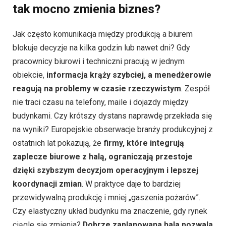
tak mocno zmienia biznes?
Jak często komunikacja między produkcją a biurem
blokuje decyzje na kilka godzin lub nawet dni? Gdy
pracownicy biurowi i techniczni pracują w jednym
obiekcie,
informacja krąży szybciej, a menedżerowie
reagują na problemy w czasie rzeczywistym
. Zespół
nie traci czasu na telefony, maile i dojazdy między
budynkami. Czy krótszy dystans naprawdę przekłada się
na wyniki? Europejskie obserwacje branży produkcyjnej z
ostatnich lat pokazują, że
firmy, które integrują
zaplecze biurowe z halą, ograniczają przestoje
dzięki szybszym decyzjom operacyjnym i lepszej
koordynacji zmian
. W praktyce daje to bardziej
przewidywalną produkcję i mniej „gaszenia pożarów”.
Czy elastyczny układ budynku ma znaczenie, gdy rynek
ciągle się zmienia?
Dobrze zaplanowana hala pozwala