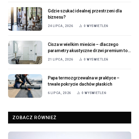
Gdzie szukać idealnej przestrzeni dla
biznesu?
24 LIPCA, 2026
0
WYŚWIETLEŃ
Cisza w wielkim mieście – dlaczego
parametry akustyczne drzwi premium to
dziś standard, a nie luksus?
21 LIPCA, 2026
0
WYŚWIETLEŃ
Papa termozgrzewalna w praktyce –
trwałe pokrycie dachów płaskich
6 LIPCA, 2026
0
WYŚWIETLEŃ
ZOBACZ RÓWNIEŻ