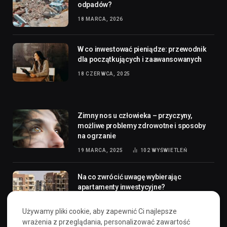
odpadów?
18 MARCA, 2026
W co inwestować pieniądze: przewodnik
dla początkujących i zaawansowanych
18 CZERWCA, 2025
Zimny nos u człowieka – przyczyny,
możliwe problemy zdrowotne i sposoby
na ogrzanie
19 MARCA, 2025
102
WYŚWIETLEŃ
Na co zwrócić uwagę wybierając
apartamenty inwestycyjne?
1 CZERWCA, 2026
2
WYŚWIETLEŃ
Używamy pliki cookie, aby zapewnić Ci najlepsze
wrażenia z przeglądania, personalizować zawartość