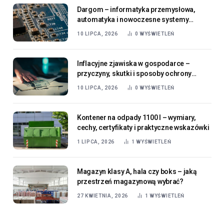
Dargom – informatyka przemysłowa,
automatyka i nowoczesne systemy
sterowania w praktyce
10 LIPCA, 2026
0
WYŚWIETLEŃ
Inflacyjne zjawiska w gospodarce –
przyczyny, skutki i sposoby ochrony
wartości pieniądza
10 LIPCA, 2026
0
WYŚWIETLEŃ
Kontener na odpady 1100 l – wymiary,
cechy, certyfikaty i praktyczne wskazówki
1 LIPCA, 2026
1
WYŚWIETLEŃ
Magazyn klasy A, hala czy boks – jaką
przestrzeń magazynową wybrać?
27 KWIETNIA, 2026
1
WYŚWIETLEŃ