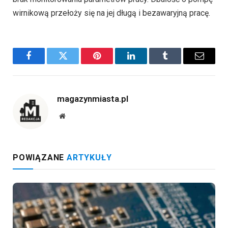
wirnikową przełoży się na jej długą i bezawaryjną pracę.
Facebook
Twitter
Pinterest
LinkedIn
Tumblr
Email
magazynmiasta.pl
Website
POWIĄZANE
ARTYKUŁY