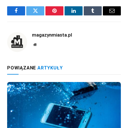
Facebook
Twitter
Pinterest
LinkedIn
Tumblr
Email
magazynmiasta.pl
Website
POWIĄZANE
ARTYKUŁY