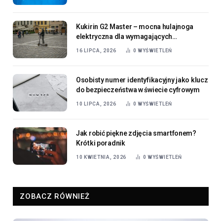
Kukirin G2 Master – mocna hulajnoga
elektryczna dla wymagających
użytkowników
16 LIPCA, 2026
0
WYŚWIETLEŃ
Osobisty numer identyfikacyjny jako klucz
do bezpieczeństwa w świecie cyfrowym
10 LIPCA, 2026
0
WYŚWIETLEŃ
Jak robić piękne zdjęcia smartfonem?
Krótki poradnik
10 KWIETNIA, 2026
0
WYŚWIETLEŃ
ZOBACZ RÓWNIEŻ