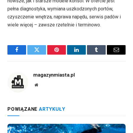
nowsze, jak i starsze modele konsol. W ofercie jest
pełna diagnostyka, wymiana uszkodzonych portów,
czyszczenie wnętrza, naprawa napędu, serwis padów i
wiele więcej – zawsze rzetelnie i terminowo.
Facebook
Twitter
Pinterest
LinkedIn
Tumblr
Email
magazynmiasta.pl
Website
POWIĄZANE
ARTYKUŁY