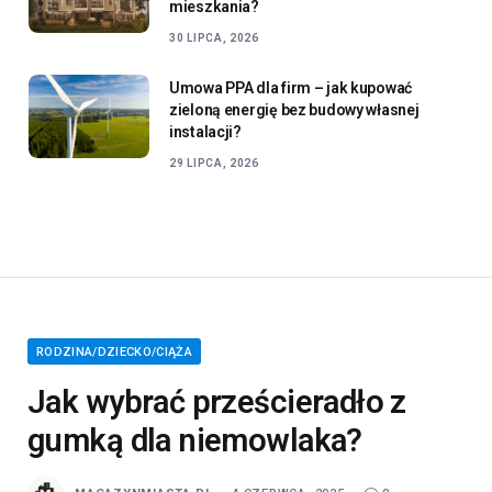
mieszkania?
30 LIPCA, 2026
Umowa PPA dla firm – jak kupować
zieloną energię bez budowy własnej
instalacji?
29 LIPCA, 2026
RODZINA/DZIECKO/CIĄŻA
Jak wybrać prześcieradło z
gumką dla niemowlaka?