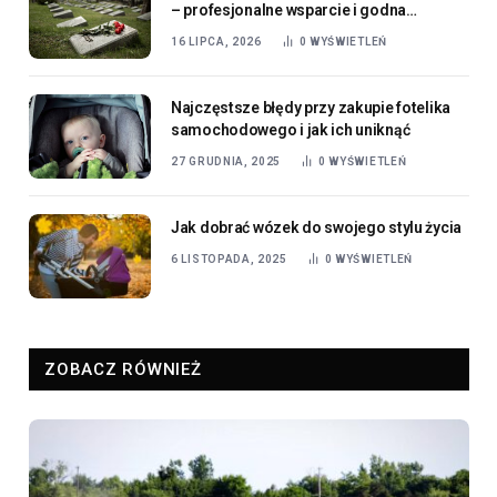
– profesjonalne wsparcie i godna
organizacja ostatniego pożegnania
16 LIPCA, 2026
0
WYŚWIETLEŃ
Najczęstsze błędy przy zakupie fotelika
samochodowego i jak ich uniknąć
27 GRUDNIA, 2025
0
WYŚWIETLEŃ
Jak dobrać wózek do swojego stylu życia
6 LISTOPADA, 2025
0
WYŚWIETLEŃ
ZOBACZ RÓWNIEŻ