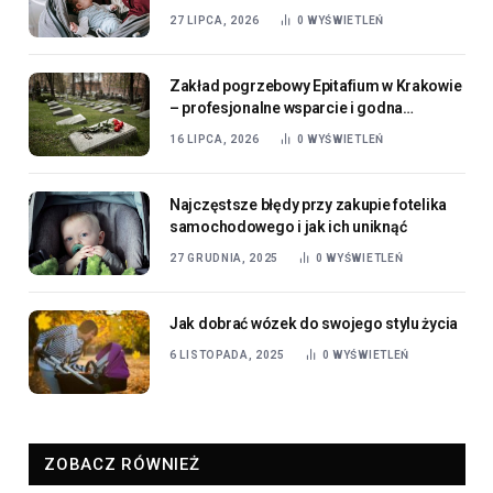
dla najmłodszych
27 LIPCA, 2026
0
WYŚWIETLEŃ
Zakład pogrzebowy Epitafium w Krakowie
– profesjonalne wsparcie i godna
organizacja ostatniego pożegnania
16 LIPCA, 2026
0
WYŚWIETLEŃ
Najczęstsze błędy przy zakupie fotelika
samochodowego i jak ich uniknąć
27 GRUDNIA, 2025
0
WYŚWIETLEŃ
Jak dobrać wózek do swojego stylu życia
6 LISTOPADA, 2025
0
WYŚWIETLEŃ
ZOBACZ RÓWNIEŻ