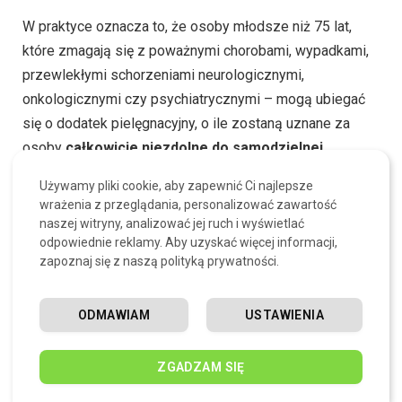
W praktyce oznacza to, że osoby młodsze niż 75 lat,
które zmagają się z poważnymi chorobami, wypadkami,
przewlekłymi schorzeniami neurologicznymi,
onkologicznymi czy psychiatrycznymi – mogą ubiegać
się o dodatek pielęgnacyjny, o ile zostaną uznane za
osoby
całkowicie niezdolne do samodzielnej
egzystencji
. Oznacza to, że nie są one w stanie
Używamy pliki cookie, aby zapewnić Ci najlepsze
wykonywać podstawowych czynności życiowych bez
wrażenia z przeglądania, personalizować zawartość
pomocy drugiej osoby.
naszej witryny, analizować jej ruch i wyświetlać
odpowiednie reklamy. Aby uzyskać więcej informacji,
zapoznaj się z naszą polityką prywatności.
Dodatkowo, przyznanie dodatku pielęgnacyjnego
następuje wyłącznie wówczas, gdy osoba wnioskująca
nie przebywa na stałe w placówce opiekuńczej
, takiej
ODMAWIAM
USTAWIENIA
jak dom pomocy społecznej lub szpital psychiatryczny,
gdzie zapewniona jest całodobowa opieka i pielęgnacja.
ZGADZAM SIĘ
Jeśli taka osoba zostaje skierowana do instytucji