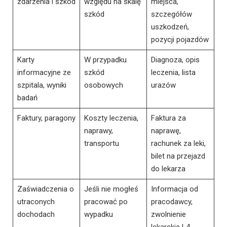
zdarzenia i szkód
względu na skalę
miejsca,
szkód
szczegółów
uszkodzeń,
pozycji pojazdów
Karty
W przypadku
Diagnoza, opis
informacyjne ze
szkód
leczenia, lista
szpitala, wyniki
osobowych
urazów
badań
Faktury, paragony
Koszty leczenia,
Faktura za
naprawy,
naprawę,
transportu
rachunek za leki,
bilet na przejazd
do lekarza
Zaświadczenia o
Jeśli nie mogłeś
Informacja od
utraconych
pracować po
pracodawcy,
dochodach
wypadku
zwolnienie