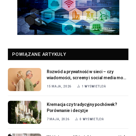
POWIĄZANE ARTYKUŁY
Rozwód a prywatność w sieci – czy
wiadomości, screeny i social media mogą
wrócić na sali sądowej?
15 MAJA, 2026
1
WYŚWIETLEŃ
Kremacja czy tradycyjny pochówek?
Porównanie i decyzje
7 MAJA, 2026
0
WYŚWIETLEŃ