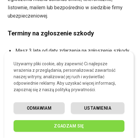
listownie, mailem lub bezpośrednio w siedzibie firmy
ubezpieczeniowej.
Terminy na zgłoszenie szkody
Masz 3 lata od daty zdarzenia na zgłoszenie szkody.
Używamy pliki cookie, aby zapewnić Ci najlepsze
Jeśli sprawca popełnił przestępstwo (np. był pod
wrażenia z przeglądania, personalizować zawartość
wpływem alkoholu), termin wydłuża się do 20 lat.
naszej witryny, analizować jej ruch i wyświetlać
odpowiednie reklamy. Aby uzyskać więcej informacji,
zapoznaj się z naszą polityką prywatności.
Zawsze zgłaszaj szkodę jak najszybciej, aby uprościć i
przyspieszyć cały proces.
ODMAWIAM
USTAWIENIA
Ile trwa rozpatrzenie wniosku?
ZGADZAM SIĘ
Jak wygląda weryfikacja dokumentów