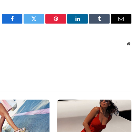
Facebook
Twitter
Pinterest
LinkedIn
Tumblr
Emai
W