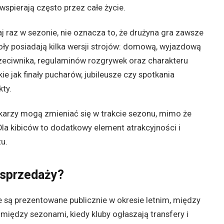
wspierają często przez całe życie.
 raz w sezonie, nie oznacza to, że drużyna gra zawsze
ły posiadają kilka wersji strojów: domową, wyjazdową
zeciwnika, regulaminów rozgrywek oraz charakteru
e jak finały pucharów, jubileusze czy spotkania
ty.
piłkarzy mogą zmieniać się w trakcie sezonu, mimo że
 Dla kibiców to dodatkowy element atrakcyjności i
u.
o sprzedaży?
e są prezentowane publicznie w okresie letnim, między
iędzy sezonami, kiedy kluby ogłaszają transfery i