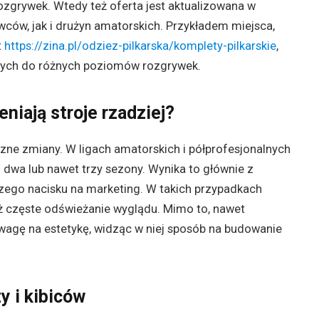
zgrywek. Wtedy też oferta jest aktualizowana w
ców, jak i drużyn amatorskich. Przykładem miejsca,
t
https://zina.pl/odziez-pilkarska/komplety-pilkarskie
,
nych do różnych poziomów rozgrywek.
niają stroje rzadziej?
czne zmiany. W ligach amatorskich i półprofesjonalnych
z dwa lub nawet trzy sezony. Wynika to głównie z
zego nacisku na marketing. W takich przypadkach
iż częste odświeżanie wyglądu. Mimo to, nawet
wagę na estetykę, widząc w niej sposób na budowanie
y i kibiców