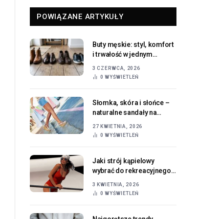
POWIĄZANE ARTYKUŁY
Buty męskie: styl, komfort
i trwałość w jednym
przewodniku
3 CZERWCA, 2026
0
WYŚWIETLEŃ
Słomka, skóra i słońce –
naturalne sandały na
koturnie w letnim wydaniu
27 KWIETNIA, 2026
0
WYŚWIETLEŃ
Jaki strój kąpielowy
wybrać do rekreacyjnego
pływania, żeby było
3 KWIETNIA, 2026
wygodnie i bez
0
WYŚWIETLEŃ
kombinowania?
Najgorętsze trendy