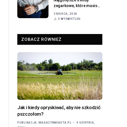
zegarkowe, które musisz
znać
2 MARCA, 2026
0
WYŚWIETLEŃ
ZOBACZ RÓWNIEŻ
Jak i kiedy opryskiwać, aby nie szkodzić
pszczołom?
PUBLIKACJA:
MAGAZYNMIASTA.PL
4 SIERPNIA,