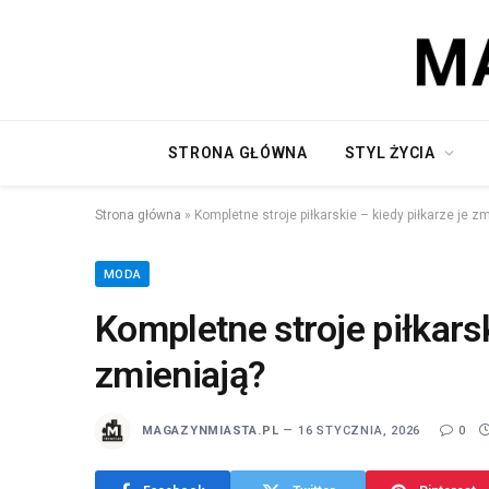
STRONA GŁÓWNA
STYL ŻYCIA
Strona główna
»
Kompletne stroje piłkarskie – kiedy piłkarze je z
MODA
Kompletne stroje piłkarsk
zmieniają?
MAGAZYNMIASTA.PL
16 STYCZNIA, 2026
0