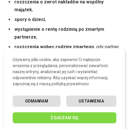
roszczenia o zwrot nakładów na wspólny
majątek
,
spory o dzieci
,
wystąpienie o rentę rodzinną po zmarłym
partnerze
,
roszczenia wobec rodziny zmarłego
, gdy partner
domaga się udziału w majątku.
Używamy pliki cookie, aby zapewnić Ci najlepsze
wrażenia z przeglądania, personalizować zawartość
W takich sytuacjach sąd analizuje:
naszej witryny, analizować jej ruch i wyświetlać
odpowiednie reklamy. Aby uzyskać więcej informacji,
zapoznaj się z naszą polityką prywatności.
długość trwania związku,
wspólne miejsce zamieszkania,
ODMAWIAM
USTAWIENIA
relacje społeczne i rodzinne,
wspólne inwestycje i prowadzenie gospodarstwa
ZGADZAM SIĘ
domowego.