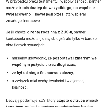
W przypadku braku testamentu i współwłasności, partner
może
stracić dostęp do wszystkiego, co wspólnie
wypracowano
– nawet jeśli przez lata wspierał
zmarłego finansowo.
Jeśli chodzi o
rentę rodzinną z ZUS-u
, partner
konkubenta może się o nią ubiegać, ale tylko w bardzo
określonych sytuacjach:
musiałby udowodnić, że
pozostawał zmarłym we
wspólnym pożyciu przez długi czas
,
że
był od niego finansowo zależny
,
a związek miał cechy trwałości i wzajemnej
lojalności.
Decyzję podejmuje ZUS, który
często odrzuca wnioski
tego typu
, chyba że zostaną przedstawione bardzo