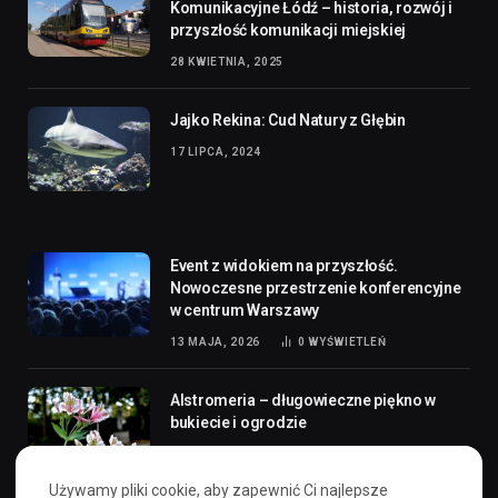
Komunikacyjne Łódź – historia, rozwój i
przyszłość komunikacji miejskiej
28 KWIETNIA, 2025
Jajko Rekina: Cud Natury z Głębin
17 LIPCA, 2024
Event z widokiem na przyszłość.
Nowoczesne przestrzenie konferencyjne
w centrum Warszawy
13 MAJA, 2026
0
WYŚWIETLEŃ
Alstromeria – długowieczne piękno w
bukiecie i ogrodzie
30 KWIETNIA, 2025
737
WYŚWIETLEŃ
Używamy pliki cookie, aby zapewnić Ci najlepsze