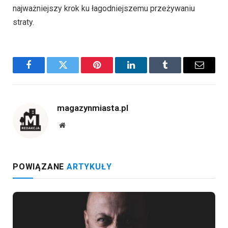
najważniejszy krok ku łagodniejszemu przeżywaniu
straty.
Facebook
Twitter
Pinterest
LinkedIn
Tumblr
Email
magazynmiasta.pl
Website
POWIĄZANE
ARTYKUŁY