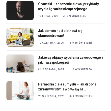
Chamski – znaczenie słowa, przykłady
użycia i granice nieuprzejmego
zachowania
10 LIPCA, 2026
0
WYŚWIETLEŃ
Jak pomóc nastolatkowi się
skoncentrować?
12 CZERWCA, 2026
0
WYŚWIETLEŃ
Jakie są objawy wypalenia zawodowego i
jak mu zapobiegać?
8 LISTOPADA, 2025
0
WYŚWIETLEŃ
Harmonia ciała i umysłu – jak drobne
zmiany w rutynie wpływają na
samopoczucie?
25 WRZEŚNIA, 2025
0
WYŚWIETLEŃ